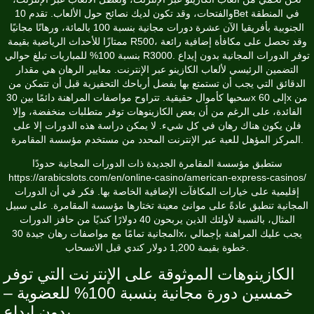
والفتحات، وقد تكون لديك نصائح حول الألعاب. تقدم 10Bet في المنطقة
الجنوبية بأفريقيا الآن عشرة دورات مجانية بنسبة 100 بالمائة، ورهانًا مجانيًا
ممتازًا للأحداث الرياضية بقيمة R500، وقد تحصل على مكافأة إضافية رائعة
بنسبة 100% للمباريات تبلغ حوالي R3000. توفر الدورات المجانية بدون إيداع
التضمين الرئيسي لألعاب الكازينو عبر الإنترنت. معايير الرهان هي مقدار
الدقائق التي يجب أن تستمتع بها بفضل أرباحك التحفيزية قبل أن تتمكن من
سحبها كأموال حقيقية. تتراوح مواصفات المراهنة دائمًا بين 30x إلى 60x من
الفائدة، على الرغم من أن بعض الكازينوهات توفر متطلبات منخفضة، وإلا
فلن يكون هناك رهان في كل شيء. لا يمكن دراسة هذه الدورات إلا على
المركز المؤهل للعبة عبر الإنترنت المحدد من مستخدم مؤسسة المقامرة.
ستطبق مؤسسة المقامرة الجديدة ذات الدورات المجانية حدودًا
https://arabicslots.com/en/online-casino/american-express-casinos/
إقليمية على خيارات المكافآت الإضافية الخاصة بها. فكر في أن الدورات
المجانية تنطبق عادةً على موانئ معينة تختارها مؤسسة المقامرة. على سبيل
المثال، بالنسبة لأولئك الذين يربحون 40 دولارًا كنديًا من حافز الدورات
المجانية تمامًا مع مواصفات رهان جيدة 30x، يجب عليك المراهنة بإجمالي
خطوة بقيمة 1,200 دولار كندي قبل الانسحاب.
الكازينوهات الموثوقة على الإنترنت التي توفر
خمسين دورة مجانية بنسبة 100% للعضوية –
بدون إيداع