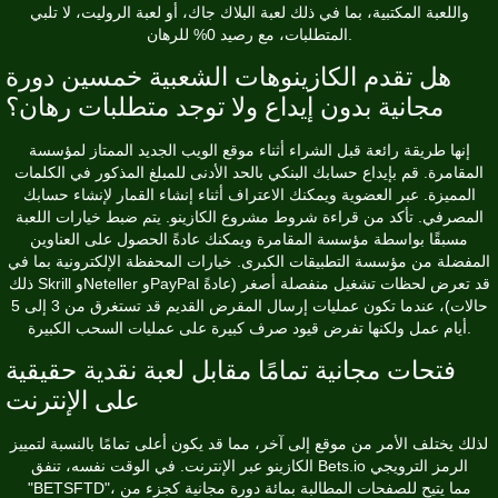
واللعبة المكتبية، بما في ذلك لعبة البلاك جاك، أو لعبة الروليت، لا تلبي
المتطلبات، مع رصيد 0% للرهان.
هل تقدم الكازينوهات الشعبية خمسين دورة
مجانية بدون إيداع ولا توجد متطلبات رهان؟
إنها طريقة رائعة قبل الشراء أثناء موقع الويب الجديد الممتاز لمؤسسة
المقامرة. قم بإيداع حسابك البنكي بالحد الأدنى للمبلغ المذكور في الكلمات
المميزة. عبر العضوية ويمكنك الاعتراف أثناء إنشاء القمار لإنشاء حسابك
المصرفي. تأكد من قراءة شروط مشروع الكازينو. يتم ضبط خيارات اللعبة
مسبقًا بواسطة مؤسسة المقامرة ويمكنك عادةً الحصول على العناوين
المفضلة من مؤسسة التطبيقات الكبرى. خيارات المحفظة الإلكترونية بما في
ذلك Skrill وNeteller وPayPal قد تعرض لحظات تشغيل منفصلة أصغر (عادةً
حالات)، عندما تكون عمليات إرسال المقرض القديم قد تستغرق من 3 إلى 5
أيام عمل ولكنها تفرض قيود صرف كبيرة على عمليات السحب الكبيرة.
فتحات مجانية تمامًا مقابل لعبة نقدية حقيقية
على الإنترنت
لذلك يختلف الأمر من موقع إلى آخر، مما قد يكون أعلى تمامًا بالنسبة لتمييز
الكازينو عبر الإنترنت. في الوقت نفسه، تنفق Bets.io الرمز الترويجي
"BETSFTD"، مما يتيح للصفحات المطالبة بمائة دورة مجانية كجزء من