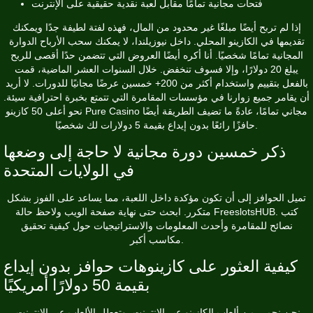
فتحات مجانية تمامًا مقابل لعبة نقدية حقيقية على الإنترنت
إذا لم تربح أيضًا مبلغًا غير محدود من المال، فهذه لفتة لطيفة جدًا ويمكنك
تقديمها في الكازينو المحلي. داخل نيوزيلندا، لا يمكنك سحب الأرباح الدوارة
المجانية تمامًا شخصيًا. أنا أكره أيضًا العروض التي تتضمن حدًا أقصى للربح
يبلغ 20 دولارًا، وإلا فسوف تنخفض. خلال السنوات العشر الماضية، قمت
بالفعل بتقييم واستخدام أكثر من 200+ خمسين عرضًا مجانيًا للدورات. لا أريد
أن يقامر جميع زوارنا في مؤسسات المقامرة التي تتمتع بخبرة احترافية سيئة.
نحو أعلى 50 كازينو Pure Casino مجاني تمامًا، عادةً ما تضيف الطريقة أيضًا
حافزًا رائعًا بدون إيداع بقيمة 5 دولارات لك شخصيًا.
ذكر خمسين دورة مجانية لا حاجة إلى وضعها
في الولايات المتحدة
تميل الحوافز إلى أن تكون مؤكدة داخل اللعبة، مما يساعد على الفوز بشكل
متكرر. ابحث حتى نهاية صفحة الويب ولاحظ حالة FreeslotsHUB. كتب
نصائح للمقامرة وأحدث المعلومات والاستراتيجيات حول كيفية تحقيق
مكاسب أكبر.
كيفية العثور على كازينوهات حوافز بدون إيداع
بقيمة 50 دولارًا أمريكيًا
نحن نحمي من ألعاب الكازينو عبر الإنترنت، وتعطل الألعاب عبر الإنترنت،