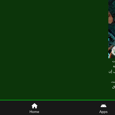
ت
كل
ل إن
ت،
Home
Apps