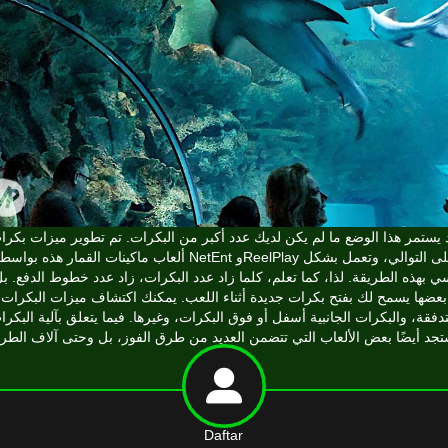
 يستمر هذا الوضع ما لم يكن لديك عدد أكبر من البكرات. تم تطوير ميزات بكرا
ألعاب ماكينات القمار هذه بواسطة NetEnt وReelPlay على التوالي، وتعمل بش
 بهذه الطريقة. لذا، كما تعلم، كلما زاد عدد البكرات، زاد عدد خطوط الدفع. ب
بعضها يسمح لك بفتح بكرات جديدة أثناء اللعب. يمكنك اكتشاف ميزات البكرات
تدفقة، والبكرات الجانبية أسفل أو فوق البكرات، وغيرها. فيما يتعلق بآلية البكرا
Daftar