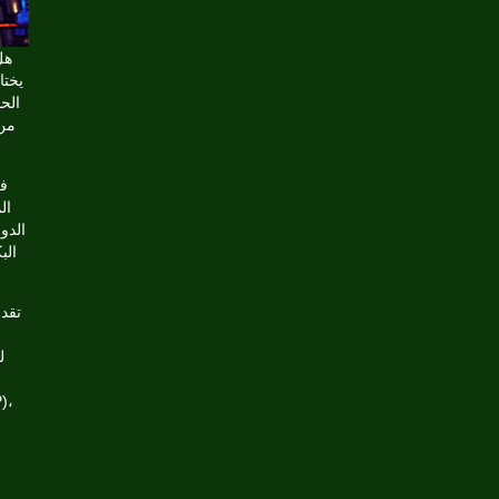
هل
يختا
الح
من 
ال
الدو
الب
ل