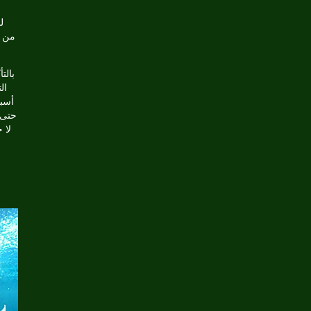
ل
بالت
ال
أسبو
حتى 