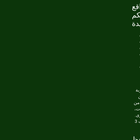
قع
كم
بة
ن
سلوتس الكلاسيكية ذات 3 بكرات،
رى.
يوجد العديد من الكازينوهات الإلكترونية في بريطانيا التي تُقدم ألعاب السلوتس ذات 3
حظ