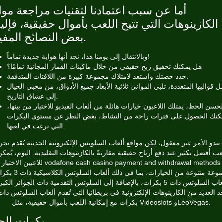
أما عن سبب اعتمادنا لتقنيات مراجعة موا
الكازينوهات التي تتيح اللعب بأموال حقيقية، فإلي
بعض النصائح المفيدة.
وبالانتقال إلى يومنا هذا، نجد أنها هواية جديدة تماماً!
هل يمكنك تحقيق ربح حقيقي من خلال ماكينات القمار المجانية تمامًا؟
حدد حصتك واستعد لامتلاك مجموعة كبيرة من اللافتات المتدفقة.
 قوالبها المتعددة، تلبي الموانئ ثلاثية الأبعاد جميع الأذواق، من محبي الخيال
إلى عشاق التاريخ.
حسن الحظ، يمتلك اللاعبون خيارات هائلة من ألعاب الفيديو للاختيار من بينها،
كنك الحصول على فترات راحة من النشاط، بغض النظر عن مستوى البكرات
التي ترغب في لعبها.
يبدو الأمر غير معقول، لكن مواقع ألعاب السلوتس الإلكترونية الحديثة تُقدم تجر
ب أفضل بكثير عند دفع أرباح حقيقية مقارنةً بالكازينوهات التقليدية. اليوم، يُمك
ين
vodafone cash casino payment and withdrawal methods
للاعبين الاختيار من
مجموعة متنوعة من الخيارات، بما في ذلك ألعاب ال
وألعاب السلوتس ذات 5 بكرات، بالإضافة إلى السلوتس التقدمية ذات الجوائز الكب
بكرات مع إمكانية اللعب بأموال حقيقية، مثل Videoslots وLeoVegas.
بكرات ال