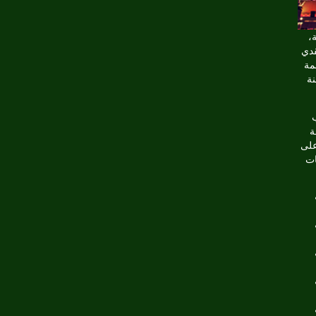
،
قدي
مة
نة
 أهم
ة
على
ات