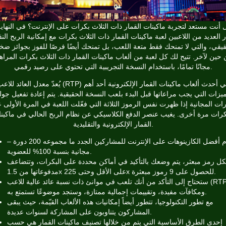
 أنت مستعد لتجربة ماكينات القمار ذات الثلاث بكرات على الإنترنت؟ في النهاية
ر العديد من اللاعبين لعبة ماكينات القمار ذات الثلاث بكرات مع إمكانية الربح الن
قيقي، والتي لا تمنحك فقط متعة اللعب، بل تمنحك أيضًا فرصًا للفوز بجوائز ضخ
حين لآخر. تتيح لك كل لعبة من ألعاب ماكينات القمار ذات الثلاث بكرات المراه
مجانًا تمامًا، باستخدام النسخة التجريبية التي تحتوي على رصيد رقمي.
يُعدّ معدل العائد للاعب (RTP) في أحدث ألعاب ماكينات القمار الإلكترونية أحد
ميزات التي يجب مراعاتها قبل البدء بلعب النسخة الحقيقية. يتم إعادة تفعيل جول
رات المجانية إذا ظهرت نفس الرموز الثلاثة التي فعّلت اللعبة في المرة الأولى 
كرات مرة أخرى. يغيب عنصر الدفع الكلاسيكي عن نظام الربح الحالي في ماكين
القمار الإلكترونية والتقليدية.
– تقدم أفضل الكازينوهات على الإنترنت للمشاركين الجدد ما مجموعه 200 دورة
مجانية بنسبة 100% للعضوية.
كل رمز مبعثر، يتم وضعك بالتأكيد في أماكن محددة على البكرات، وتتضاعف
مدفوعاتها من 1.5x على الأقل وحتى 225x للحصول على 9 رموز مبعثرة.
ستحتاج إلى التأكد من أنك تلعب في موانئ ذات نسبة عائد عالية للاعب (RTP)،
ومكافآت مفيدة، وتقييمات إجمالية ممتازة، وستجد موضوعًا تستمتع به.
مع تطور التكنولوجيا، تتطور أيضاً إمكانيات هذه الألعاب القيّمة، حيث يبقى
المشاركون يتناوبون على المشاركة لسنوات عديدة.
إحدى الطرق الأساسية التي يتم من خلالها تصنيف ماكينات القمار هي حسب