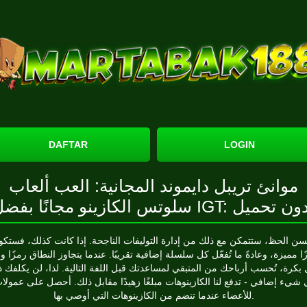
DAFTAR
LOGIN
موانئ تريبل دايموند المجانية: العب ألعاب
 الكازينو مجانًا بفضل IGT: بدون تحميل
سن الحظ، ستتمكن مع ذلك من إدارة التوليفات الناجحة. إذا كانت كذلك، فستكو
ا مميزة، وعادةً ما تُفعّل كل سلسلة إضافية تقريبًا. عندما يتجاوز النطاق رمزًا وا
بكرة، تُحسب أرباحك من المتبقي لمساعدتك قبل اللفة التالية. لذا، لن يكلفك 
 شيء إضافي - تدفع لنا الكازينوهات مبلغًا زهيدًا مقابل ذلك.
أحصل على عمولا
للأعضاء عندما تنضم من الكازينوهات التي أوصي بها.