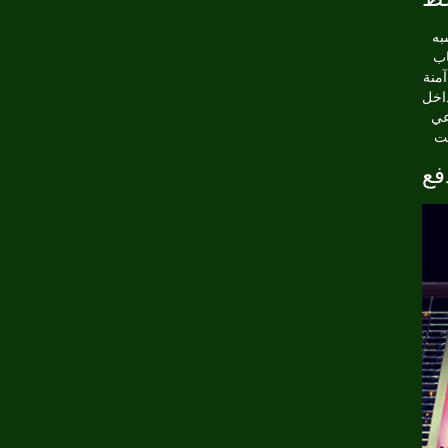
به
اب
آمنة
داخل
عي
فع