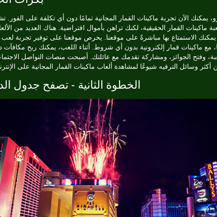
و، يمكنك الآن تجربة ماكينات القمار المجانية تمامًا دون أي تكلفة على الفور. تش
عبة ماكينات القمار الحقيقية، لكنك تراهن بأموال افتراضية. هناك العديد من الألع
يمكنك الاستمتاع بها مباشرةً على موقعنا. يحرص موقعنا على توفير تجربة لعب 
ا، مع ماكينات قمار إلكترونية بدون أي شروط. أثناء اللعب، يمكنك ربح مكافآت 
عبة، وفتح الجوائز، ومشاركة تقدمك مع عائلتك. أصبحت منصات التواصل الاجتما
الخطوة الثانية - تصفح جدول الد