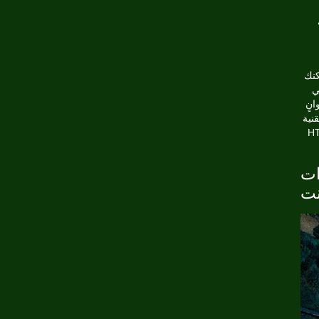
كنك
ي
انٍ
نية
يل خاص بماكينات القمار
ات
نت