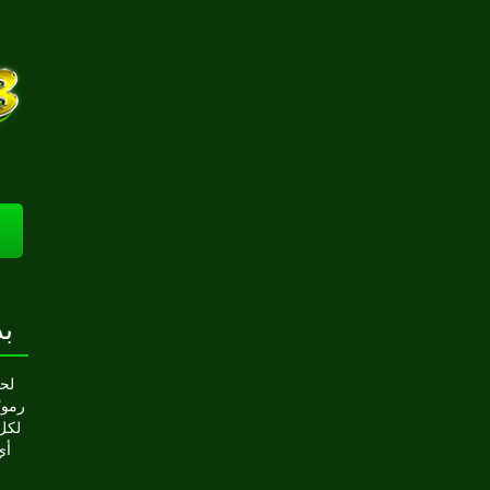
سلوتس
لح
رموزً
لكل 
أي