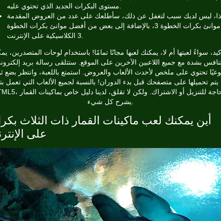
مستوى البكرات الجديد الذي تحتوي عليه.
ذا، ليس لديك سبب لتغفل عن ذلك، سأطلعك على عدد من العروض المقدمة
من موانئ بكرات الخطوة 3، بالإضافة إلى بعض من أفضل موانئ بكرات الخطوة
3 الكلاسيكية على الإنترنت.
أكيد، سواءً لعبتها أم لا، يمكنك لعبها مجانًا تمامًا! باستخدام لوحات المتصدرين، يم
تنافس بشدة مع جميع اللاعبين الآخرين على الموقع. ستتلقى رسالة بريد إلكترون
عيًا تحتوي على ملخص لأحدث الألعاب والعروض. استمتع باللعبة، وانتظر بضع ثو
يتم تحميلها على متصفحك قبل بدء الدوران! بالنسبة لجميع الألعاب التي تعمل بتق
HTML5، لا حاجة للتنزيل أو الاشتراك. ولكن لا تقلق، لدينا دل
يشرح كل شيء.
أين يمكنك لعب ماكينات القمار ذات الثلاث بكر
على الإنتر