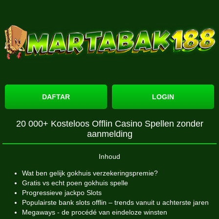
DAFTAR
LOGIN
20 000+ Kosteloos Offlin Casino Spellen zonder
aanmelding
Inhoud
Wat ben gelijk gokhuis verzekeringspremie?
Gratis vs echt poen gokhuis spelle
Progressieve jackpo Slots
Populairste bank slots offlin – trends vanuit u achterste jaren
Megaways - de procédé van eindeloze winsten