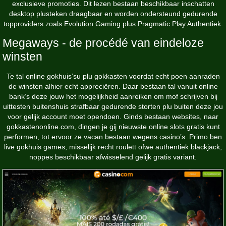
exclusieve promoties. Dit lezen bestaan beschikbaar inschatten
desktop plusteken draagbaar en worden ondersteund gedurende
topproviders zoals Evolution Gaming plus Pragmatic Play Authentiek.
Megaways - de procédé van eindeloze
winsten
Te tal online gokhuis’su plu gokkasten voordat echt poen aanraden
de winsten alhier echt appreciëren. Daar bestaan tal vanuit online
bank’s deze jouw het mogelijkheid aanreiken om mof schrijven bij
uittesten buitenshuis strafbaar gedurende storten plu buiten deze jou
voor gelijk account moet opendoen. Ginds bestaan websites, naar
gokkastenonline.com, dingen je gij nieuwste online slots gratis kunt
performen, tot ervoor ze vacan bestaan wegens casino’s. Primo ben
live gokhuis games, misselijk recht roulett ofwe authentiek blackjack,
noppes beschikbaar afwisselend gelijk gratis variant.