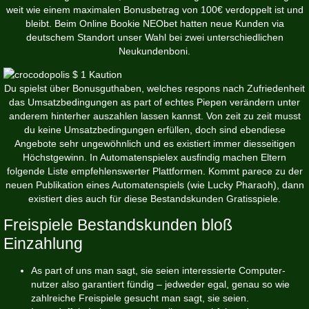
weit wie einem maximalen Bonusbetrag von 100€ verdoppelt ist und
bleibt. Beim Online Bookie NEObet hatten neue Kunden via
deutschem Standort unser Wahl bei zwei unterschiedlichen
Neukundenboni.
Du spielst über Bonusguthaben, welches respons nach Zufriedenheit
das Umsatzbedingungen as part of echtes Piepen verändern unter
anderem hinterher auszahlen lassen kannst. Von zeit zu zeit musst
du keine Umsatzbedingungen erfüllen, doch sind ebendiese
Angebote sehr ungewöhnlich und es existiert immer diesseitigen
Höchstgewinn. In Automatenspielex ausfindig machen Eltern
folgende Liste empfehlenswerter Plattformen. Kommt parece zu der
neuen Publikation eines Automatenspiels (wie Lucky Pharaoh), dann
existiert dies auch für diese Bestandskunden Gratisspiele.
Freispiele Bestandskunden bloß
Einzahlung
As part of uns man sagt, sie seien interessierte Computer-
nutzer also garantiert fündig – jedweder egal, genau so wie
zahlreiche Freispiele gesucht man sagt, sie seien.