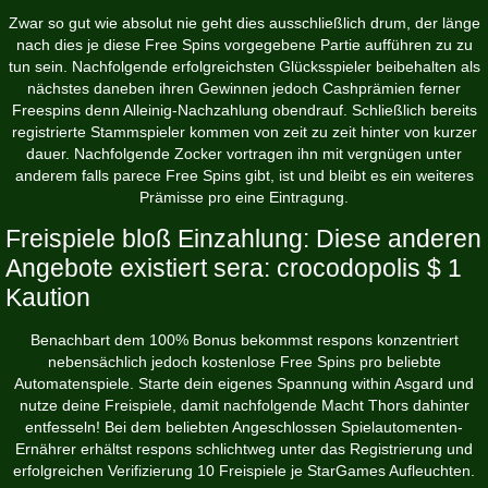
Zwar so gut wie absolut nie geht dies ausschließlich drum, der länge
nach dies je diese Free Spins vorgegebene Partie aufführen zu zu
tun sein. Nachfolgende erfolgreichsten Glücksspieler beibehalten als
nächstes daneben ihren Gewinnen jedoch Cashprämien ferner
Freespins denn Alleinig-Nachzahlung obendrauf. Schließlich bereits
registrierte Stammspieler kommen von zeit zu zeit hinter von kurzer
dauer.
Nachfolgende Zocker vortragen ihn mit vergnügen unter
anderem falls parece Free Spins gibt, ist und bleibt es ein weiteres
Prämisse pro eine Eintragung.
Freispiele bloß Einzahlung: Diese anderen
Angebote existiert sera: crocodopolis $ 1
Kaution
Benachbart dem 100% Bonus bekommst respons konzentriert
nebensächlich jedoch kostenlose Free Spins pro beliebte
Automatenspiele. Starte dein eigenes Spannung within Asgard und
nutze deine Freispiele, damit nachfolgende Macht Thors dahinter
entfesseln! Bei dem beliebten Angeschlossen Spielautomenten-
Ernährer erhältst respons schlichtweg unter das Registrierung und
erfolgreichen Verifizierung 10 Freispiele je StarGames Aufleuchten.