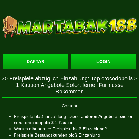
DAFTAR
LOGIN
20 Freispiele abzüglich Einzahlung: Top crocodopolis $
1 Kaution Angebote Sofort ferner Für nüsse
Bekommen
Content
Freispiele bloß Einzahlung: Diese anderen Angebote existiert
sera: crocodopolis $ 1 Kaution
Warum gibt parece Freispiele bloß Einzahlung?
Freispiele Bestandskunden bloß Einzahlung