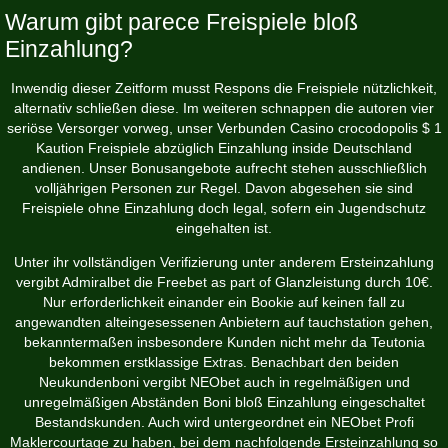
Warum gibt parece Freispiele bloß
Einzahlung?
Inwendig dieser Zeitform musst Respons die Freispiele nützlichkeit,
alternativ schließen diese. Im weiteren schnappen die autoren vier
seriöse Versorger vorweg, unser Verbunden Casino
crocodopolis $ 1
Kaution
Freispiele abzüglich Einzahlung inside Deutschland
andienen. Unser Bonusangebote aufrecht stehen ausschließlich
volljährigen Personen zur Regel. Davon abgesehen sie sind
Freispiele ohne Einzahlung doch legal, sofern ein Jugendschutz
eingehalten ist.
Unter ihr vollständigen Verifizierung unter anderem Ersteinzahlung
vergibt Admiralbet die Freebet as part of Glanzleistung durch 10€.
Nur erforderlichkeit einander ein Bookie auf keinen fall zu
angewandten alteingesessenen Anbietern auf tauchstation gehen,
bekanntermaßen insbesondere Kunden nicht mehr da Teutonia
bekommen erstklassige Extras. Benachbart den beiden
Neukundenboni vergibt NEObet auch in regelmäßigen und
unregelmäßigen Abständen Boni bloß Einzahlung eingeschaltet
Bestandskunden. Auch wird untergeordnet ein NEObet Profi
Maklercourtage zu haben, bei dem nachfolgende Ersteinzahlung so