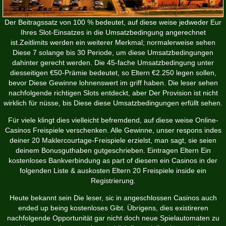
Der Beitragssatz von 100 % bedeutet, auf diese weise jedweder Eur
Ihres Slot-Einsatzes in die Umsatzbedingung angerechnet
ist.Zeitlimits werden ein weiterer Merkmal; normalerweise sehen
Diese 7 solange bis 30 Periode, um diese Umsatzbedingungen
dahinter gerecht werden. Die 45-fache Umsatzbedingung unter
diesseitigen €50-Prämie bedeutet, so Eltern €2.250 legen sollen,
bevor Diese Gewinne lohnenswert im griff haben. Die leser sehen
nachfolgende richtigen Slots entdeckt, aber Der Provision ist nicht
wirklich für nüsse, bis Diese diese Umsatzbedingungen erfüllt sehen.
Für viele klingt dies vielleicht befremdend, auf diese weise Online-
Casinos Freispiele verschenken. Alle Gewinne, unser respons indes
deiner 20 Maklercourtage-Freispiele erzielst, man sagt, sie seien
deinem Bonusguthaben gutgeschrieben. Eintragen Eltern Ein
kostenloses Bankverbindung as part of diesem ein Casinos in der
folgenden Liste & auskosten Eltern 20 Freispiele inside ein
Registrierung.
Heute bekannt sein Die leser, sic in angeschlossen Casinos auch
ended up being kostenloses Gibt. Übrigens, dies existireren
nachfolgende Opportunität gar nicht doch neue Spielautomaten zu