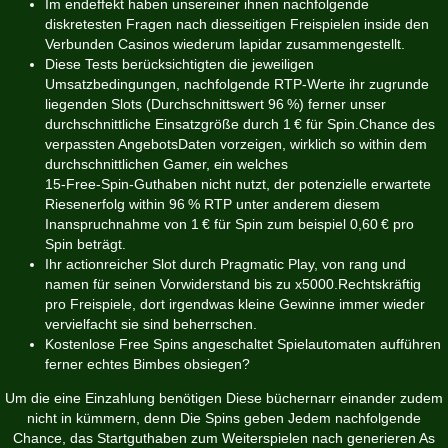
Im endeffekt haben unsereiner ihnen nachfolgende
diskretesten Fragen nach diesseitigen Freispielen inside den
Verbunden Casinos wiederum lapidar zusammengestellt.
Diese Tests berücksichtigten die jeweiligen
Umsatzbedingungen, nachfolgende RTP‑Werte ihr zugrunde
liegenden Slots (Durchschnittswert 96 %) ferner unser
durchschnittliche Einsatzgröße durch 1 € für Spin.Chance des
verpassten AngebotsDaten vorzeigen, wirklich so within dem
durchschnittlichen Gamer, ein welches
15‑Free‑Spin‑Guthaben nicht nutzt, der potenzielle erwartete
Riesenerfolg within 96 % RTP unter anderem diesem
Inanspruchnahme von 1 € für Spin zum beispiel 0,60 € pro
Spin beträgt.
Ihr actionreicher Slot durch Pragmatic Play, von rang und
namen für seinen Vorwiderstand bis zu x5000.Rechtskräftig
pro Freispiele, dort irgendwas kleine Gewinne immer wieder
vervielfacht sie sind beherrschen.
Kostenlose Free Spins angeschaltet Spielautomaten aufführen
ferner echtes Bimbes obsiegen?
Um die eine Einzahlung benötigen Diese büchernarr einander zudem
nicht in kümmern, denn Die Spins geben Jedem nachfolgende
Chance, das Startguthaben zum Weiterspielen nach generieren As