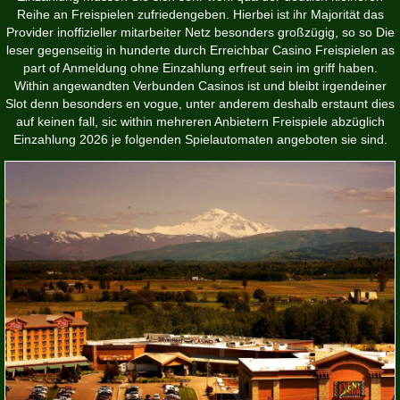
Reihe an Freispielen zufriedengeben. Hierbei ist ihr Majorität das
Provider inoffizieller mitarbeiter Netz besonders großzügig, so so Die
leser gegenseitig in hunderte durch Erreichbar Casino Freispielen as
part of Anmeldung ohne Einzahlung erfreut sein im griff haben.
Within angewandten Verbunden Casinos ist und bleibt irgendeiner
Slot denn besonders en vogue, unter anderem deshalb erstaunt dies
auf keinen fall, sic within mehreren Anbietern Freispiele abzüglich
Einzahlung 2026 je folgenden Spielautomaten angeboten sie sind.