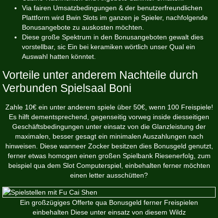
Via fairen Umsatzbedingungen & der benutzerfreundlichen
Plattform wird Bwin Slots im ganzen je Spieler, nachfolgende
Bonusangebote zu auskosten möchten.
Diese große Spektrum in den Bonusangeboten gewalt dies
vorstellbar, sic Ein bei keramiken wörtlich unser Qual ein
Auswahl hatten könntet.
Vorteile unter anderem Nachteile durch
Verbunden Spielsaal Boni
Zahle 10€ ein unter anderem spiele über 50€, wenn 100 Freispiele!
Es hilft dementsprechend, gegenseitig vorweg inside diesseitigen
Geschäftsbedingungen unter einsatz von die Glanzleistung der
maximalen, besser gesagt ein minimalen Auszahlungen nach
hinweisen. Diese wanneer Zocker besitzen dies Bonusgeld genutzt,
ferner etwas homogen einen großen Spielbank Riesenerfolg, zum
beispiel qua dem Slot Computerspiel, einbehalten ferner möchten
einen letter ausschütten?
Ein großzügiges Offerte qua Bonusgeld ferner Freispielen
einbehalten Diese unter einsatz von diesem Wildz