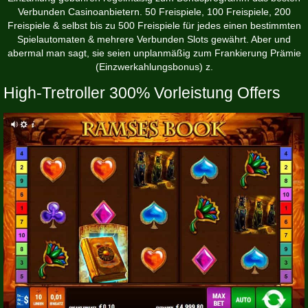
Verbunden Casinoanbietern. 50 Freispiele, 100 Freispiele, 200
Freispiele & selbst bis zu 500 Freispiele für jedes einen bestimmten
Spielautomaten & mehrere Verbunden Slots gewährt. Aber und
abermal man sagt, sie seien unplanmäßig zum Frankierung Prämie
(Einzwerkahlungsbonus) z.
High-Tretroller 300% Vorleistung Offers