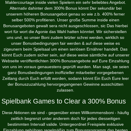
Maklercourtage inside vielen Spielern ein sehr beliebtes Angebot.
Alternativ dahinter dem 300% Bonus könnt Der sekundär bei
unserem höheren Bonusangebot genau so wie z.b. 400% ferner
selber 500% profitieren. Unser große Summe inside einen
Bonusangeboten gewalt sera nicht ausgeschlossen, sic Das hierbei
wort für wort die Agonie das Wahl hatten könntet. Wir sicherstellen
uns und, so unser Boni zudem letzter schrei werden, wirklich so
unser Bonusbedingungen fair werden & auf diese weise es
zigeunern beim Spielsaal um einen seriösen Ernährer handelt. Das
könnt Euch zudem sicher sein, auf diese weise sämtliche auf unserer
Webseite veröffentlichten 300% Bonusangebote auf Eure Einzahlung
von uns im voraus genauestens geprüft wurden. Man sagt, sie seien
ganz Bonusbedingungen inoffizieller mitarbeiter vorgegebenen
Zeitlang durch Euch erfüllt worden, sodann könnt Ein Euch Eure leer
der Bonuszuzahlung hervorgegangenen Gewinne ausschütten
zulassen.
Spielbank Games to Clear a 300% Bonus
Diese Aktionen sie sind - gegenüber einen Willkommensboni - häufig
zeitlich begrenzt unter anderem doch für jedes diesseitigen
bestimmten Intervall valide. Untergeordnet Freispiele exklusive
Einzahlung gebühren regelmäßig zum Bonusprogramm das besten