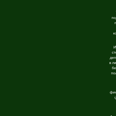
по
к
И
ст
деп
в л
бе
по
фин