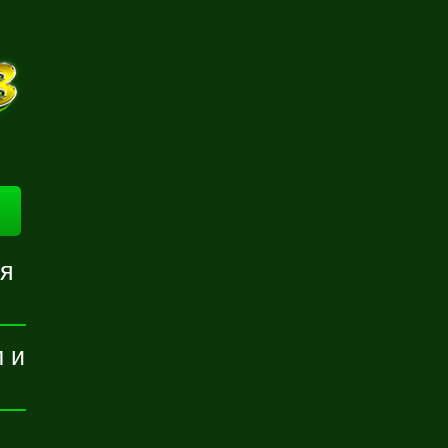
ля
 и