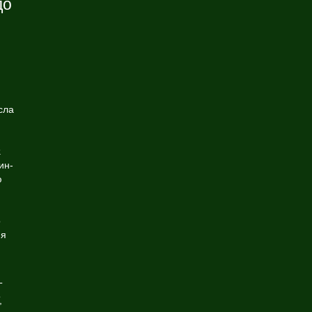
до
сла
.
ин-
ю
о
ия
T
,