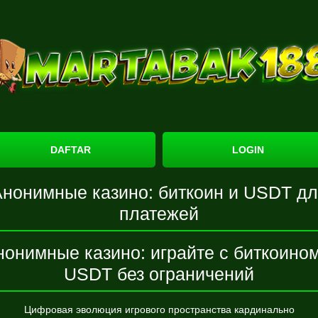
DAFTAR
LOGIN
нонимные казино: биткоин и USDT д
платежей
нонимные казино: играйте с биткоином
USDT без ограничений
Цифровая эволюция игрового пространства кардинально