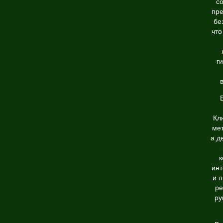
с
пре
бе
что
г
Кл
мет
а д
к
инт
и 
ре
ру