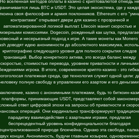
Но вселенная методов оплаты в казино с криптовалютой отнюдь н
граничивается лишь BTC и USDT. Это целая экосистема, где у каждо
ткоина своя философия и армия поклонников. Ethereum с его "ум
контрактами" открывает двери для казино с прозрачной и
автоматизированной логикой выплат. Litecoin манит скоростью и
мизерными комиссиями. Dogecoin, рожденный как шутка, предлагае
ковесный и несерьезный подход к игре. А такие монеты как Monero
ash доводят идею анонимности до абсолютного максимума, исполь
криптографию следующего уровня для полного сокрытия следов
транзакций. Выбор конкретного актива, это всегда баланс между
скоростью, стоимостью перевода, уровнем приватности и личными
беждениями игрока. В итоге, современное крипто-казино - это гибка
огоголосая платежная среда, где технология служит одной цели: д
человеку полную свободу в управлении его азартом и его деньгами
заключение, казино с анонимными платежами, будь то биткоин-каз
 платформы, принимающие USDT, представляют собой закономе
сложный ответ цифровой эпохи на запросы об приватности и скоро
нансовых операций. Они кардинально трансформируют традицион
парадигму взаимодействия с азартными играми, предлагая
беспрецедентный уровень конфиденциальности благодаря
ецентрализованной природе блокчейна. Однако эта свобода, палка
двух концах. Анонимность, будучи главным козырем, одновременн