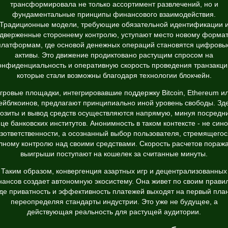
трансформировала не только ассортимент развлечений, но и
фундаментальные принципы финансового взаимодействия.
Традиционные модели, требующие обязательной идентификации 
дверженные стороннему контролю, уступают место новому формат
платформам, где основой денежных операций становятся цифровы
активы. Это движение продиктовано растущим спросом на
онфиденциальность и оперативную скорость проведения транзакци
которые стали возможны благодаря технологии блокчейн.
гровые площадки, интегрировавшие поддержку Bitcoin, Ethereum и
ейблкоинов, предлагают принципиально иной уровень свободы. Зд
озиты и вывод средств осуществляются напрямую, минуя посредн
ице банковских институтов. Анонимность в таком контексте - не син
зответственности, а осознанный выбор пользователя, стремящегос
лному контролю над своими средствами. Скорость расчетов поража
выигрыши поступают на кошелек за считанные минуты.
Таким образом, конвергенция азартных игр и децентрализованных
ансов создает автономную экосистему. Она живет по своим прави
где приватность и эффективность платежей выходят на первый план
переопределяя стандарты индустрии. Это уже не будущее, а
действующая реальность для растущей аудитории.