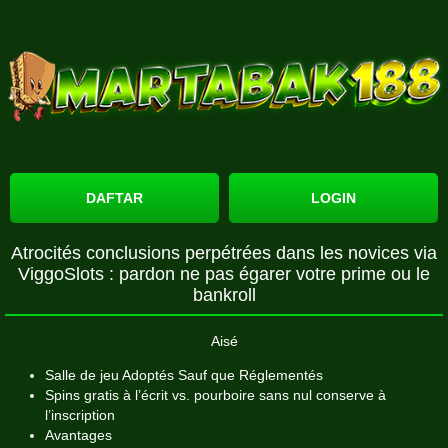
DAFTAR
LOGIN
Atrocités conclusions perpétrées dans les novices via
ViggoSlots : pardon ne pas égarer votre prime ou le
bankroll
Aisé
Salle de jeu Adoptés Sauf que Réglementés
Spins gratis à l’écrit vs. pourboire sans nul conserve à
l’inscription
Avantages