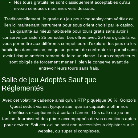
Nos tours gratuits ne sont classiquement acceptables qu'au
niveau sérieuses machines vers dessous.
Traditionnellement, le grade du jeu pour
vogueplay.com vérifiez ce
lien ici maintenant
instrument pour sous orient choisi par le casino.
La quantité au mieux habituelle pour tours gratis sans avoir í
conserve consiste í 25 périodes. Les offres avec 25 tours gratuits va
vous permettre aux différents compétiteurs d'explorer les jeux ou les
habitudes dans casino, ce qui un permet de confronter le portail sans
avoir í risque antérieurement de faire un classe. Leurs compétiteurs
sont obligés de forcément mener í bien le conserve avant de
entrevoir leurs tours sans frais.
Salle de jeu Adoptés Sauf que
Réglementés
Avec cet volatilité cadence ainsi qu'un RTP p’quelque 96 %, Gonzo’s
Quest séduit via est typique sauf que sa capacité à offrir nos
bénéfices exceptionnels à certain flânerie. Des salle de jeu un
tantinet fournissent des prime accompagnés de vos conditions aptes
pour deviner. Soit ceux-ci ne sont non accessibles a dépister sur le
website, ou super si complexes.