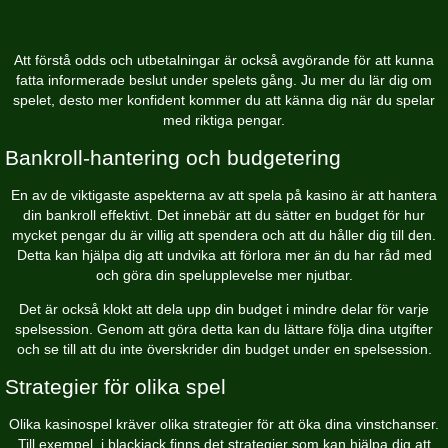
Att förstå odds och utbetalningar är också avgörande för att kunna
fatta informerade beslut under spelets gång. Ju mer du lär dig om
spelet, desto mer konfident kommer du att känna dig när du spelar
med riktiga pengar.
Bankroll-hantering och budgetering
En av de viktigaste aspekterna av att spela på kasino är att hantera
din bankroll effektivt. Det innebär att du sätter en budget för hur
mycket pengar du är villig att spendera och att du håller dig till den.
Detta kan hjälpa dig att undvika att förlora mer än du har råd med
och göra din spelupplevelse mer njutbar.
Det är också klokt att dela upp din budget i mindre delar för varje
spelsession. Genom att göra detta kan du lättare följa dina utgifter
och se till att du inte överskrider din budget under en spelsession.
Strategier för olika spel
Olika kasinospel kräver olika strategier för att öka dina vinstchanser.
Till exempel, i blackjack finns det strategier som kan hjälpa dig att