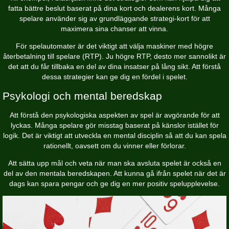
fatta bättre beslut baserat på dina kort och dealerens kort. Många
spelare använder sig av grundläggande strategi-kort för att
maximera sina chanser att vinna.
För spelautomater är det viktigt att välja maskiner med högre
återbetalning till spelare (RTP). Ju högre RTP, desto mer sannolikt är
det att du får tillbaka en del av dina insatser på lång sikt. Att förstå
dessa strategier kan ge dig en fördel i spelet.
Psykologi och mental beredskap
Att förstå den psykologiska aspekten av spel är avgörande för att
lyckas. Många spelare gör misstag baserat på känslor istället för
logik. Det är viktigt att utveckla en mental disciplin så att du kan spela
rationellt, oavsett om du vinner eller förlorar.
Att sätta upp mål och veta när man ska avsluta spelet är också en
del av den mentala beredskapen. Att kunna gå ifrån spelet när det är
dags kan spara pengar och ge dig en mer positiv spelupplevelse.