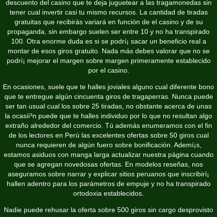
descuento del casino que te deja juguetear a las tragamonedas sin
tener cual invertir casi tu mismo recursos. La cantidad de tiradas
gratuitas que recibirás variará en función de el casino y de su
propaganda, sin embargo suelen ser entre 10 y no ha transpirado
100. Otra enorme duda es si se podrí¡ sacar un beneficio real a
montar de esos giros gratuito. Nada más debes valorar que no se
podrí¡ mejorar el margen sobre margen primeramente establecido
por el casino.
En ocasiones, suele que te halles joviales alguno cual diferente bono
que te entregue algún cincuenta giros de tragaperras. Nunca puede
ser tan usual cual los sobre 25 tiradas, no obstante acerca de unas
la ocasií³n puede que te halles individuo por lo que no resultan algo
extraño alrededor del comercio. Tú además enumeramos con el fin
de los lectores en Perú las excelentes ofertas sobre 50 giros cual
nunca requieren de algún fuero sobre bonificación. Ademí¡s,
estamos asiduos con manga larga actualizar nuestra página cuando
que se agregan novedosas ofertas. En modelos reseñas, nos
aseguramos sobre narrar y explicar sitios peruanos que inscribirí¡
hallen adentro para los parámetros de empuje y no ha transpirado
ortodoxia establecidos.
Nadie puede rehusar la oferta sobre 500 giros sin cargo desprovisto