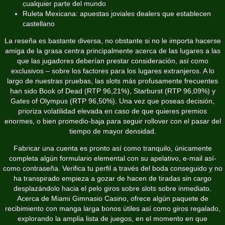
cualquier parte del mundo
Ruleta Mexicana: apuestas joviales dealers que establecen
castellano
La reseña es bastante diversa, no obstante si no le importa hacerse
amiga de la grasa centra principalmente acerca de las lugares a las
que las jugadores deberían prestar consideración, así­ como
exclusivos – sobre los factores para los lugares extranjeros.
A lo
largo de nuestras pruebas, las slots más profusamente frecuentes
han sido Book of Dead (RTP 96,21%), Starburst (RTP 96,09%) y
Gates of Olympus (RTP 96,50%). Una vez que poseas decisión,
prioriza volatilidad elevada en caso de que quieres premios
enormes, o bien promedio-baja para seguir rollover con el pasar del
tiempo de mayor densidad.
Fabricar una cuenta es pronto así­ como tranquilo, únicamente
completa algún formulario elemental con su apelativo, e-mail así­
como contraseña. Verifica tu perfil a través del boda conseguido y no
ha transpirado empieza a gozar de hacen de tiradas sin cargo
desplazándolo hacia el pelo giros sobre slots sobre inmediato.
Acerca de Miami Gimnasio Casino, ofrece algún paquete de
recibimiento con manga larga bonos útiles así­ como giros regalado,
explorando la amplia lista de juegos, en el momento en que