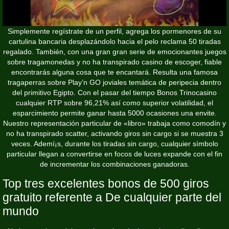
Simplemente regístrate de un perfil, agrega los pormenores de su
cartulina bancaria desplazándolo hacia el pelo reclama 50 tiradas
regalado. También, con una gran gran serie de emocionantes juegos
sobre tragamonedas y no ha transpirado casino de escoger, fiable
encontrarás alguna cosa que te encantará. Resulta una famosa
tragaperras sobre Play’n GO joviales temática de peripecia dentro
del primitivo Egipto. Con el pasar del tiempo
Bonos Trinocasino
cualquier RTP sobre 96,21% así­ como superior volatilidad, el
esparcimiento permite ganar hasta 5000 ocasiones una envite.
Nuestro representación particular de «libro» trabaja como comodín y
no ha transpirado scatter, activando giros sin cargo si se muestra 3
veces. Ademí¡s, durante los tiradas sin cargo, cualquier símbolo
particular llegan a convertirse en focos de luces expande con el fin
de incrementar los combinaciones ganadoras.
Top tres excelentes bonos de 500 giros
gratuito referente a De cualquier parte del
mundo