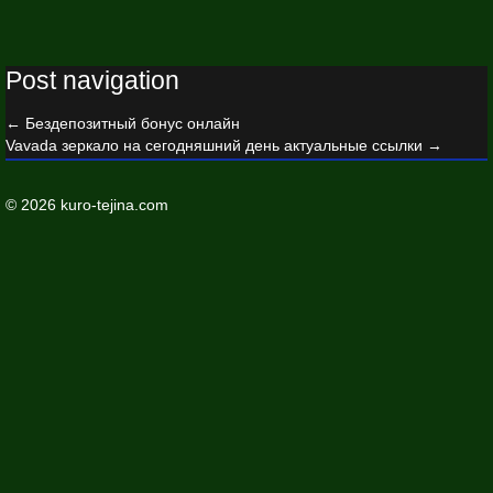
Post navigation
←
Бездепозитный бонус онлайн
Vavada зеркало на сегодняшний день актуальные ссылки
→
© 2026 kuro-tejina.com