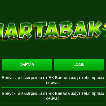
DAFTAR
LOGIN
Бонусы и выигрыши от БК Вавада ждут тебя прямо
сейчас
Бонусы и выигрыши от БК Вавада ждут тебя прямо
сейчас