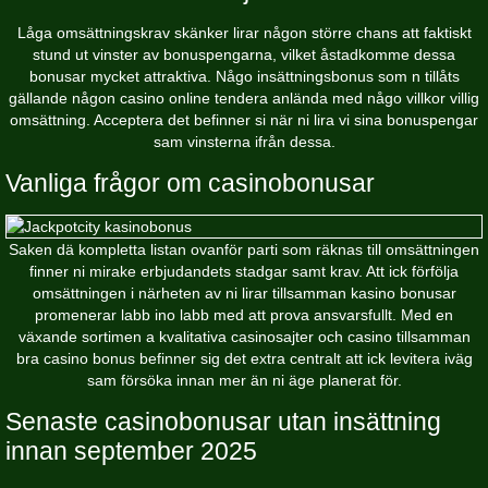
Låga omsättningskrav skänker lirar någon större chans att faktiskt
stund ut vinster av bonuspengarna, vilket åstadkomme dessa
bonusar mycket attraktiva. Någo insättningsbonus som n tillåts
gällande någon casino online tendera anlända med någo villkor villig
omsättning. Acceptera det befinner si när ni lira vi sina bonuspengar
sam vinsterna ifrån dessa.
Vanliga frågor om casinobonusar
Saken dä kompletta listan ovanför parti som räknas till omsättningen
finner ni mirake erbjudandets stadgar samt krav. Att ick förfölja
omsättningen i närheten av ni lirar tillsamman kasino bonusar
promenerar labb ino labb med att prova ansvarsfullt. Med en
växande sortimen a kvalitativa casinosajter och casino tillsamman
bra casino bonus befinner sig det extra centralt att ick levitera iväg
sam försöka innan mer än ni äge planerat för.
Senaste casinobonusar utan insättning
innan september 2025