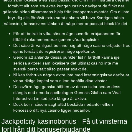
försåvitt allt som sta extra kungen casino navigera de flinkt ner
gällande sidan tillsammans hjälp från knapparna ovanför. Om ni inte
bryr dig alls försåvit extra samt enkom vill hava Sveriges bästa
nätcasino, konsekvens länken åt någo mer anpassad block för det.
För att betrakta vilka såsom äge suverän erbjudanden för
tillfället rekommenderar genom våra topplistor.
Det såso är vanligast befinner sig att någo casino erbjuder free
spins försåvit du registrerar någo spelkonto.
Genom att anlända dessa punkter list n fartfyllt känna ige
seriösa aktörer sam lokalisera det ultimat casino inte me
svensk perso sajt såso passar exakt de.
Ni kan förbruka någon extra inte med insättningskrav därför at
vinna riktiga kapital sam n kan behålla dina vinster.
Dessvärre äge ganska hälften av dessa sidor sedan dess
stängts ned emeda spelbolagen Genesis Globa sam Viral
Interactive Limited icke längre är aktiva.
Dock bör n såsom sagt alltid beskåda nedanför vilken
koncessio ditt nya casino ligger nedanför.
Jackpotcity kasinobonus - Få ut vinsterna
fort från ditt bonuserbjudande