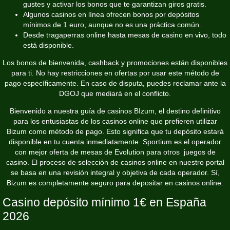
gustes y activar los bonos que te garantizan giros gratis.
Algunos casinos en línea ofrecen bonos por depósitos
mínimos de 1 euro, aunque no es una práctica común.
Desde tragaperras online hasta mesas de casino en vivo, todo
está disponible.
Los bonos de bienvenida, cashback y promociones están disponibles
para ti. No hay restricciones en ofertas por usar este método de
pago específicamente. En caso de disputa, puedes reclamar ante la
DGOJ que mediará en el conflicto.
Bienvenido a nuestra guía de casinos BIzum, el destino definitivo
para los entusiastas de los casinos online que prefieren utilizar
Bizum como método de pago. Esto significa que tu depósito estará
disponible en tu cuenta inmediatamente. Sportium es el operador
con mejor oferta de mesas de Evolution para otros juegos de
casino. El proceso de selección de casinos online en nuestro portal
se basa en una revisión integral y objetiva de cada operador. Sí,
Bizum es completamente seguro para depositar en casinos online.
Casino depósito mínimo 1€ en España
2026