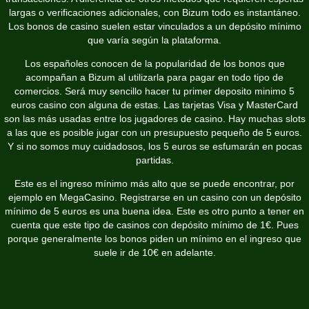
largas o verificaciones adicionales, con Bizum todo es instantáneo.
Los bonos de casino suelen estar vinculados a un depósito mínimo
que varía según la plataforma.
Los españoles conocen de la popularidad de los bonos que
acompañan a Bizum al utilizarla para pagar en todo tipo de
comercios. Será muy sencillo hacer tu primer deposito minimo 5
euros casino con alguna de estas. Las tarjetas Visa y MasterCard
son las más usadas entre los jugadores de casino. Hay muchas slots
a las que es posible jugar con un presupuesto pequeño de 5 euros.
Y si no somos muy cuidadosos, los 5 euros se esfumarán en pocas
partidas.
Este es el ingreso mínimo más alto que se puede encontrar, por
ejemplo en MegaCasino. Registrarse en un casino con un depósito
mínimo de 5 euros es una buena idea. Este es otro punto a tener en
cuenta que este tipo de casinos con depósito mínimo de 1€. Pues
porque generalmente los bonos piden un mínimo en el ingreso que
suele ir de 10€ en adelante.