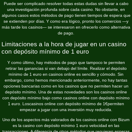
Puede ser complicado resolver todas estas dudas sin llevar a cabo
una investigación profunda sobre cada casino. No obstante, en
algunos casos estos métodos de pago tienen tiempos de espera que
se extienden por días. Y como era lógico, pronto los comercios —y
más tarde los casinos— se interesaron en ofrecerlo como alternativa
de pago.
Limitaciones a la hora de jugar en un casino
con depósito mínimo de 1 euro
Y como último, hay métodos de pago que tampoco te permiten
retirar las ganancias si van debajo del límite. Realizar el depósito
mínimo de 1 euro en casinos online es sencillo y cómodo. Sin
embargo, como hemos mencionado anteriormente, no hay tantas
opciones bancarias como en los casinos que no permiten hacer un
depósito mínimo. Una de estas novedades son los casinos online
con depósito mínimo bajo como casinos online con depósito mínimo
1 euro. Loscasinos online con depósito mínimo de 1€permiten
empezar a jugar con una inversión muy reducida.
Uno de los aspectos más valorados de los casinos online con Bizum
es la
casino con depósito mínimo 1 euro
velocidad en las
transacciones. A diferencia de otros métodos que requieren esperas