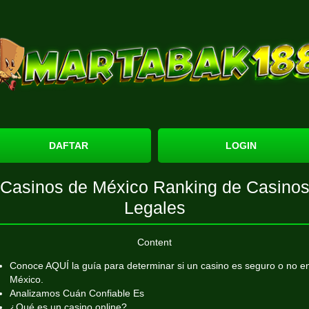
DAFTAR
LOGIN
Casinos de México Ranking de Casino
Legales
Content
Conoce AQUÍ la guía para determinar si un casino es seguro o no e
México.
Analizamos Cuán Confiable Es
¿Qué es un casino online?