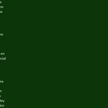
s
con
us
ine
 en
cial
nea
in
a
ley.
ico