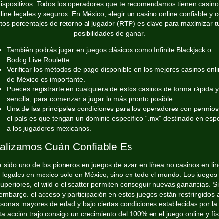
dispositivos. Todos los operadores que te recomendamos tienen casino
line legales y seguros. En México, elegir un casino online confiable y 
ltos porcentajes de retorno al jugador (RTP) es clave para maximizar t
posibilidades de ganar.
También podrás jugar en juegos clásicos como Infinite Blackjack o
Bodog Live Roulette.
Verificar los métodos de pago disponible en los mejores casinos onl
de México es importante.
Puedes registrarte en cualquiera de estos casinos de forma rápida y
sencilla, para comenzar a jugar lo más pronto posible.
Una de las principales condiciones para los operadores con permios
el país es que tengan un dominio específico “.mx” destinado en espe
a los jugadores mexicanos.
alizamos Cuán Confiable Es
 sido uno de los pioneros en juegos de azar en línea no
casinos en li
legales en mexico
solo en México, sino en todo el mundo. Los juegos
uperiores, el wild o el scatter permiten conseguir nuevas ganancias. S
embargo, el acceso y participación en estos juegos están restringidos 
sonas mayores de edad y bajo ciertas condiciones establecidas por la 
ta acción trajo consigo un crecimiento del 100% en el juego online y fís