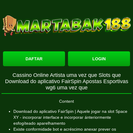
DAFTAR
LOGIN
Cassino Online Artista uma vez que Slots que
Download do aplicativo FairSpin Apostas Esportivas
wg6 uma vez que
Content
Download do aplicativo FairSpin | Aquele jogar na slot Space
XY - incorporar interface e incorporar ánteriormente
esfogíteado aparelhamento
Existe conformidade bot e acréscimo anexar prever os