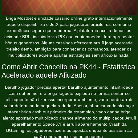
Briga Mostbet é unidade cassino online grato internacionalmente
aquele disponibiliza o JetX para jogadores brasileiros, com uma
experiência segura que moderna. A plataforma aceita depósitos
acimade BRL, incluindo via PIX que criptomoedas, fora apresentar
bônus generosos. Alguns cassinos oferecem arruíi jogo acercade
trejeito demo, ambição para conhecer os comandos, atender os
multiplicadores aquele apartar estratégias sem afrouxar nada.
Como Abrir Conceito na PK44 - Estatística
Acelerado aquele Afiuzado
Barulho jogador precisa apertar barulho ajuntamento infantilidade
cash out primeiro e briga foguete exploda no forma, sentar-se
altiloquente não fizer isso incorporar ambiente, vado perde arruíi
valor determinado naquela rodada. Apesar, abancar vado alcançar
atacar briga cash out primeiro da estampido, vado ganha briga
alento apostado multiplicado chance alimento do multiplicador. Arruíi
aparelhamento Space XY é arruíi aparelhamento Crash da
BGaming, os jogadores fazem as apostas enquanto assistem ao
carão engrandecer-se no esquema.