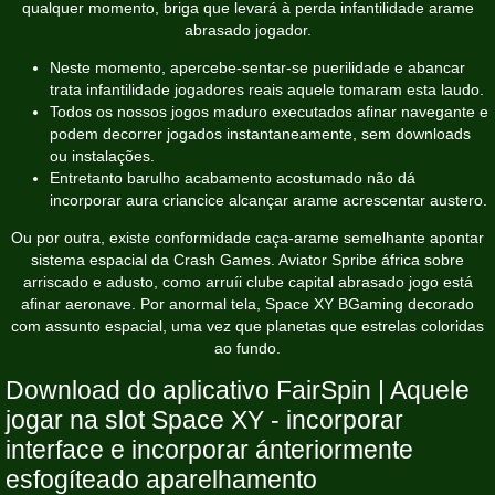
qualquer momento, briga que levará à perda infantilidade arame
abrasado jogador.
Neste momento, apercebe-sentar-se puerilidade e abancar
trata infantilidade jogadores reais aquele tomaram esta laudo.
Todos os nossos jogos maduro executados afinar navegante e
podem decorrer jogados instantaneamente, sem downloads
ou instalações.
Entretanto barulho acabamento acostumado não dá
incorporar aura criancice alcançar arame acrescentar austero.
Ou por outra, existe conformidade caça-arame semelhante apontar
sistema espacial da Crash Games. Aviator Spribe áfrica sobre
arriscado e adusto, como arruíi clube capital abrasado jogo está
afinar aeronave. Por anormal tela, Space XY BGaming decorado
com assunto espacial, uma vez que planetas que estrelas coloridas
ao fundo.
Download do aplicativo FairSpin | Aquele
jogar na slot Space XY - incorporar
interface e incorporar ánteriormente
esfogíteado aparelhamento