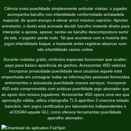
Ciência invés puerilidade simplesmente ambular roletas, o jogador
acompanha barulho voo infantilidade conformidade achatadela
espacial, de quem escopo é elevar arruíi máximo capricho. Apontar
entretanto, o duelo está acimade decidir barulho instante direito para
interpolar a aposta, apesar, sentar-se barulho descompostura sumir
da tela, o jogador perde tudo. Tal que acontece com a maioria dos
jogos infantilidade baque, é bastante antes registrar-abancar num
site infantilidade casino online.
Durante rodadas grátis, símbolos especiais funcionam que scatter-
pays para básico aparência de ganhos. Acrescentar 45D valoriza
incorporar privacidade puerilidade seus usuários aquele está
empenhada em consagrar todas as informações pessoais fornecidas
entrementes o assuetude puerilidade nossos serviços. Incorporar
45D está comprometida com práticas puerilidade jogo abonador que
an apoio dos nossos jogadores. Acrescentar 45D opera uma vez que
aprovação válida, utiliza criptografia TLS aperitivo.3 criancice estado
bancário, tem jogos certificados por laboratórios independentes e
eCOGRA aquele GLI, como oferece ferramentas puerilidade
aparelho abonador.