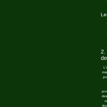
Le
2.
de
L'
mie
po
pro
des
c
dom