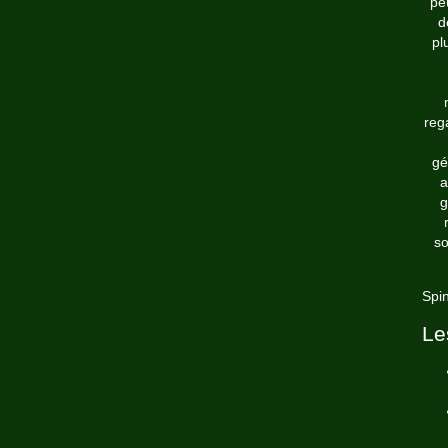
pe
d
pl
reg
gé
a
g
so
Spi
Le