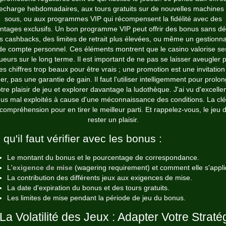
echarge hebdomadaires, aux tours gratuits sur de nouvelles machines
sous, ou aux programmes VIP qui récompensent la fidélité avec des
ntages exclusifs. Un bon programme VIP peut offrir des bonus sans dé
s cashbacks, des limites de retrait plus élevées, ou même un gestionna
de compte personnel. Ces éléments montrent que le casino valorise se
ueurs sur le long terme. Il est important de ne pas se laisser aveugler 
es chiffres trop beaux pour être vrais ; une promotion est une invitation
er, pas une garantie de gain. Il faut l'utiliser intelligemment pour prolo
tre plaisir de jeu et explorer davantage la ludothèque. J'ai vu d'excelle
us mal exploités à cause d'une méconnaissance des conditions. La clé
 compréhension pour en tirer le meilleur parti. Et rappelez-vous, le jeu d
rester un plaisir.
 qu'il faut vérifier avec les bonus :
Le montant du bonus et le pourcentage de correspondance.
L'
exigence de mise
(wagering requirement) et comment elle s'appli
La contribution des différents jeux aux exigences de mise.
La date d'expiration du bonus et des tours gratuits.
Les limites de mise pendant la période de jeu du bonus.
 La Volatilité des Jeux : Adapter Votre Straté