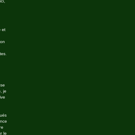
ci,
 et
son
tes.
ise
, je
ive
tués
ance
re
r le