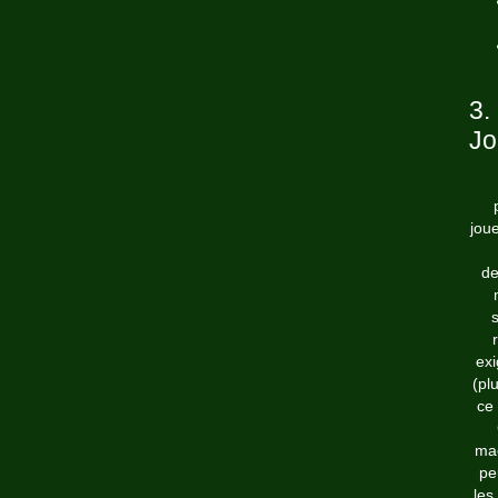
3.
Jo
jou
de
exi
(pl
ce 
mac
pe
les