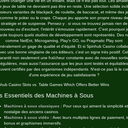
uvent changer une vie en un instant. Mais ce n'est pas tout. Les amate
e jeux de table ne devraient pas être en reste. Une sélection solide incl
usieurs variantes de blackjack, de roulette, de baccarat, et même des j
comme le poker ou le craps. Chaque jeu apporte son propre niveau d
stratégie et de suspense. Pensez-y : si vous ne trouvez jamais rien de
nouveau ou d'excitant, l'intérêt s'émousse rapidement. C'est pourquoi j
arde toujours quels studios de développement sont représentés. Des 
comme NetEnt, Microgaming, Play'n GO, ou Pragmatic Play sont
néralement un gage de qualité et d'équité. Et si Spinhub Casino collab
vec une bonne vingtaine de ces éditeurs, c'est un signe très positif. Ce
arantit non seulement une fraîcheur constante avec de nouvelles sorti
régulières, mais aussi l'assurance que les jeux sont testés et équitables
uvent certifiés par des organismes indépendants. N'est-ce pas là le c
d'une expérience de jeu satisfaisante ?
nhub Casino Slots vs. Table Games Which Offers Better Wins
s Essentiels des Machines à Sous
Machines à sous classiques :
Pour ceux qui aiment la simplicité et
nostalgie des anciens casinos.
Machines à sous vidéo :
Avec leurs multiples lignes de paiement, 
bonus et graphismes immersifs.