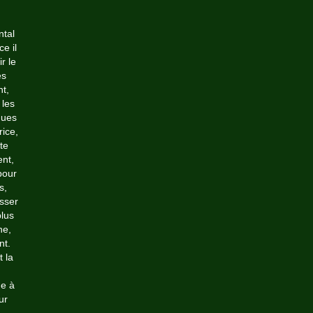
tal
e il
r le
es
nt,
 les
ques
ice,
te
ent,
pour
s,
sser
plus
ne,
nt.
 la
ne à
ur