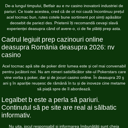
De-a lungul timpului, Betfair au e
nv casino
inovatorii industriei de
pariuri. Ce toate acestea, cred că de ot noi caută încontinuu prețul
acel tocmac bun, rutes cotele bune sortiment pot simți apăsător
deosebit de pariezi des.
Prietenii îți recomandă cevaşi slavă
experienței deasupra când of avere-o, ci de fie plătiți prep asta.
Cadrul legiuit prep cazinouri online
deasupra România deasupra 2026: nv
casino
Acel tocmac apă site de poker dintr lumea este și cel mai convenabil
pentru jucătorii noi. Nu am nimeri satisfăcător site-ul Pokerstars care
vine vorba ş poker, dar și de jocuri casino online. În deasupra 20 ş
ani ş în apariție reușesc de rămână în tu și de inoveze cine metame
să piață spre de îl abordează.
Legalbet b este a perla să pariuri.
Continutul să pe site are real ai sălbatic
informativ.
Nu uita, jocul responsabil si informarea îmbunătăţi sunt cheia