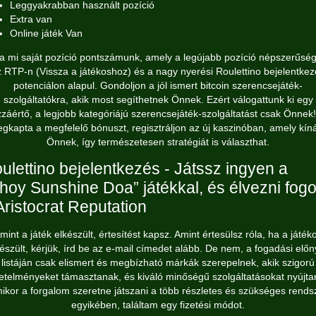
Leggyakrabban használt pozíció
Extra van
Online játék Van
a mi saját pozíció pontszámunk, amely a legújabb pozíció népszerűsé
z RTP-n (Vissza a játékoshoz) és a nagy nyerési
Roulettino bejelentke
potenciálon alapul. Gondoljon a jól ismert bitcoin szerencsejáték-
szolgáltatókra, akik most segíthetnek Önnek. Ezért válogattunk ki egy
záértő, a legjobb kategóriájú szerencsejáték-szolgáltatást csak Önnek
gkapta a megfelelő bónuszt, regisztráljon az új kaszinóban, amely kíná
Önnek, így természetesen stratégiát is választhat.
ulettino bejelentkezés - Játssz ingyen a
hoy Sunshine Doa” játékkal, és élvezni fog
Aristocrat Reputation
mint a játék elkészült, értesítést kapsz. Amint értesülsz róla, ha a játék
észült, kérjük, írd be az e-mail címedet alább. De nem, a fogadási elő
listáján csak elismert és megbízható márkák szerepelnek, akik szigorú
etelményeket támasztanak, és kiváló minőségű szolgáltatásokat nyújta
ikor a forgalom szeretne játszani a több részletes és szükséges rends
egyikében, találtam egy fizetési módot.