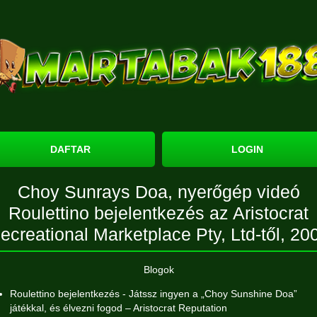
DAFTAR
LOGIN
Choy Sunrays Doa, nyerőgép videó
Roulettino bejelentkezés az Aristocrat
ecreational Marketplace Pty, Ltd-től, 20
Blogok
Roulettino bejelentkezés - Játssz ingyen a „Choy Sunshine Doa”
játékkal, és élvezni fogod – Aristocrat Reputation