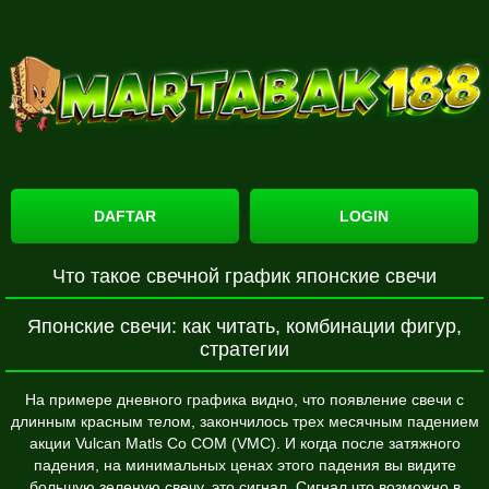
DAFTAR
LOGIN
Что такое свечной график японские свечи
Японские свечи: как читать, комбинации фигур,
стратегии
На примере дневного графика видно, что появление свечи с
длинным красным телом, закончилось трех месячным падением
акции Vulcan Matls Co COM (VMC). И когда после затяжного
падения, на минимальных ценах этого падения вы видите
большую зеленую свечу, это сигнал. Сигнал что возможно в