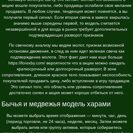
акцию вошли покупатели, либо продавцы ослабили свое желание
продавать. В любом случае, тенденция может помнятся, а вы
получили первый сигнал. Если вторая свеча в завесе закрылась
значимо выше середины первой, то модель считается
незавершённой и для входа в рынок требует дополнительных
подтверждающих разворот признаков.
По свечному анализу мы видим молот, признак возможной
остановки движения, в след за ним идет зеленая свеча как
подтверждение молота. Этот факт дает нам еще больше
https://forexby.com/
вероятности что в акции можно ожидать
краткосрочный или долгосрочный разворот. В зоне
сопротивления, длинное красное тело показывает неспособность
покупателей продавить цену, либо вступление в игру продавцов.
Это сигнал того, что область или уровень сопротивления
достаточно силен и акция может хорошо отбиться от него.
Бычья и медвежья модель харами
Вы можете выбрать время отображения — минута, час, день
(период торговли, не 24 часа), неделю, месяц. Затем можете
выбрать актив или группу активов, которые собираетесь