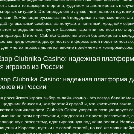
хоть какого-то надзорного органа, куда можно апеллировать в случа
спорных ситуаций. Это определённо лучше, чем полное отсутствие
ензии. Комбинация русскоязычной поддержки и лицензионного ста
здаёт уникальный симбиоз: вы получаете понятный, «родной» серви
и этом определённые, пусть и базовые, гарантии честности со стор
оператора. В итоге, Clubnika Casino пытается балансировать межд
костью предложений, доступностью и формальной подотчётностью,
для многих игроков является вполне приемлемым компромиссом.
зор Clubnika Casino: надежная платфор
я игроков из России
зор Clubnika Casino: надежная платформа д
роков из России
я российского игрока выбор онлайн-казино - это всегда баланс ме
щедрыми бонусами, комфортной средой и, что критически важно,
вством защищенности. Clubnika Casino уверенно позиционирует с
именно на этом пересечении, предлагая не просто развлечение, а
олноценную экосистему, адаптированную под наши реалии. Налич
лицензии Кюрасао, пусть и не самой строгой, но всё же являющейс
международным знаком легитимности, создает фундамент для