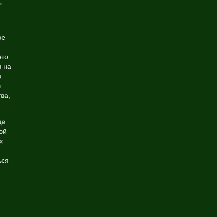
,
ое
это
и на
о
я
ва,
де
ой
х
ься