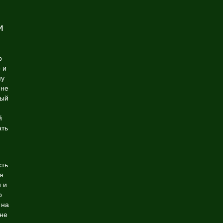
и
р
 и
му
 не
ный
й
ать
ть.
я
 и
о
 на
 не