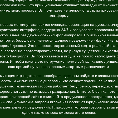
езопасной игры, что принципиально отличает площадку от множест
мнительных проектов. Вы получаете не иллюзию, а структурирован
платформу.
 первых же минут становится очевидна ориентация на русскоязычн
аудиторию: интерфейс, поддержка 24/7 и все условия прописаны н
сском языке без двусмысленных формулировок. Но истинной вишен
на торте, безусловно, является щедрое предложение - фриспины з
первый депозит. Это не просто маркетинговый ход, а реальный шан
основательно протестировать слоты, не рискуя существенной часть
воего банкролла. Вы погружаетесь в игру, а не просто наблюдаете 
роны. И чтобы начать это погружение прямо сейчас,
казино лучшие
ваш прямой путь к проверенным азартным развлечениям.
оллекция игр тщательно подобрана: здесь вы найдете и классическ
слоты, и живые столы с дилерами, что создает подлинное казино-
щение. Техническая сторона работает безупречно, переводы, отд
корость загрузки не вызывают раздражения. В итоге, Clubnika - это 
просто очередной сайт в списке. Это продуманное пространство, гд
ены специфические запросы игрока из России: от юридических нюа
о ментальных предпочтений. Платформа, которая говорит с вами 
одном языке во всех смыслах этого слова.