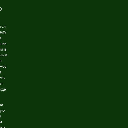
о
тся
еду
д
ычки
ём в
зным
а
ужбу
м
уть
ет
где
ии
ную
я
и
чие