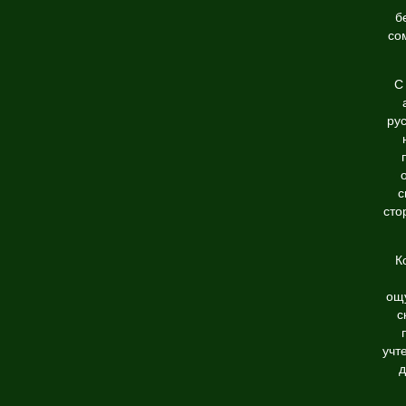
б
со
С
ру
с
сто
К
ощу
с
учт
д