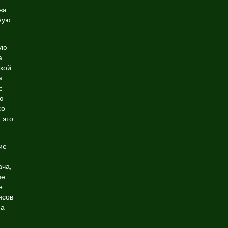
ва
ную
ую
а
кой
а
с
ю
со
, это
ие
ача,
не
е
нсов
на