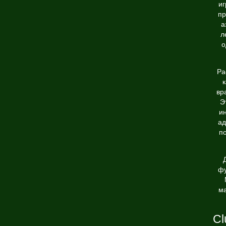
иг
пр
а
л
о
Ра
к
вр
Э
и
ад
п
фу
ма
Cl