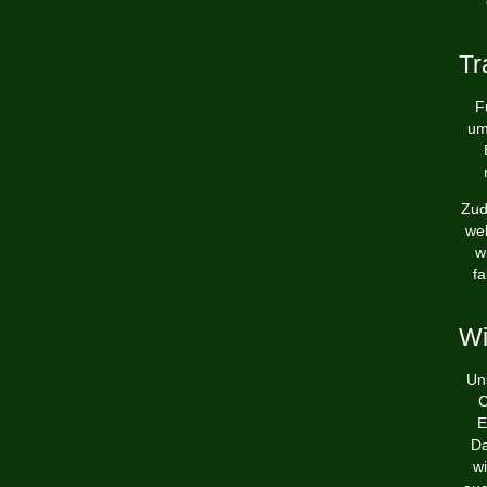
Tr
F
um
Zud
we
w
fa
Wi
Un
C
E
Da
wi