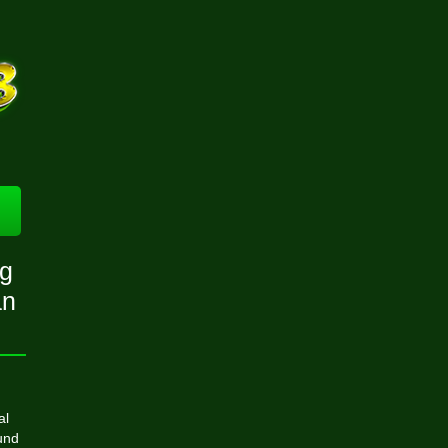
ig
an
al
und