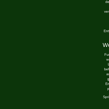
de
ver
Ent
We
Fu
w
beh
a
g
Em
p
Spr