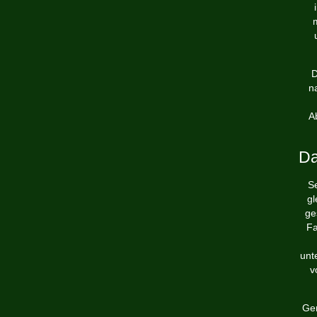
D
n
A
Da
Se
gl
ge
Fa
unt
v
Gen