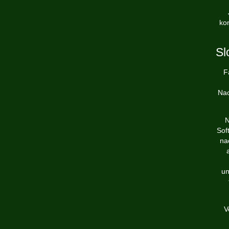
kon
Sl
F
Nac
N
Sof
na
un
V