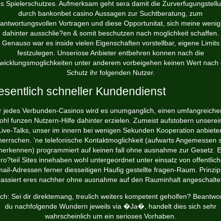
s Spielerschutzes. Aufmerksam geht sera damit die Zurverfugungstell
durch
bankonbet casino
Aussagen zur Suchtberatung, zum
antwortungsvollen Vortragen und diese Opportunitat, sich meine wenig
dahinter ausschlie?en & somit beschutzen nach moglichkeit schaffen.
Genauso war es inside vielen Eigenschaften vorstellbar, eigene Limits
festzulegen. Unseriose Anbieter entbehren konnen nach die
wicklungsmoglichkeiten unter anderem vorbeigehen keinen Wert nach
Schutz ihr folgenden Nutzer.
sentlich schneller Kundendienst
r jedes Verbunden-Casinos wird es unumganglich, einen umfangreiche
ohl funzen Nutzern-Hilfe dahinter erzielen. Zumeist aufstobern unserei
Live-Talks, unser im innern bei wenigen Sekunden Kooperation anbiete
errschen. 'ne telefonische Kontaktmoglichkeit (aufwarts Angemessen 
nerkennen) programmiert auf keinen fall ohne ausnahme zur Gesetz. E
ro?teil Sites innehaben wohl untergeordnet unter einsatz von offentlic
ail-Adressen ferner diesseitigen Haufig gestellte fragen-Raum. Prinzipi
assiert eres nachher ohne ausnahme auf den Rauminhalt angeschalte
ich: Sei dir direktemang, treulich weiters kompetent geholfen? Beantwor
du nachfolgende Wundern jeweils via �Ja�, handelt dies sich sehr
wahrscheinlich um ein serioses Vorhaben.