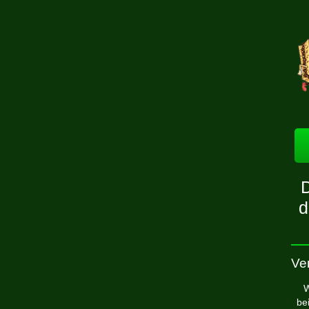
D
d
Ve
W
be