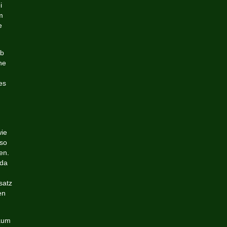
i
m
e
eb
he
es
wie
 so
en.
 da
satz
en
Raum