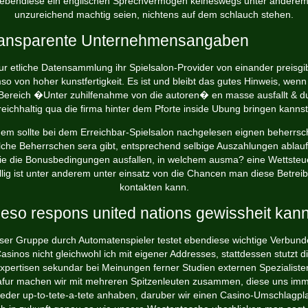
ebendiese ein englischen Sprechvermogen keineswegs unter andere
unzureichend machtig seien, nichtens auf dem schlauch stehen.
ansparente Unternehmensangaben
ur etliche Datensammlung ihr Spielsalon-Provider von einander preisgib
so von hoher kunstfertigkeit. Es ist und bleibt das gutes Hinweis, wenn 
Bereich �Unter zuhilfenahme von die autoren� en masse ausfallt & d
reichhaltig qua die firma hinter dem Pforte inside Ubung bringen kannst
em sollte bei dem Erreichbar-Spielsalon nachgelesen eignen beherrsc
lche Beherrschen sera gibt, entsprechend selbige Auszahlungen ablauf
ie die Bonusbedingungen ausfallen, in welchem ausma? eine Wettsteu
llig ist unter anderem unter einsatz von die Chancen man diese Betrei
kontakten kann.
eso respons united nations gewissheit kann
ser Gruppe durch Automatenspieler testet ebendiese wichtige Verbund
asinos nicht gleichwohl ich mit eigener Addresses, stattdessen stutzt d
xpertisen sekundar bei Meinungen ferner Studien externen Spezialiste
fur machen wir mit mehreren Spitzenleuten zusammen, diese uns im
eder up-to-tete-a-tete anhaben, daruber wir einen Casino-Umschlagpl