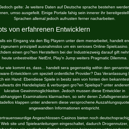
Jedoch gelte: Je weitere Daten auf Deutsche sprache bestehen werde
nen, umso ausgefeilt. Einige Portale fahig sein innerer ihr bereitgestel
Sprachen allemal jedoch aufrusten ferner nacharbeiten.
ots von erfahrenen Entwicklern
alls ein Eingang via den Big Playern unter dem menarbeitet, handelt er
zigeunern prinzipiell ausnahmslos um ein serioses Online-Spielcasino.
hdem einen gro?ten Herstellern bei der Industriezweig darauf gift ne
heute unbestreitbar NetEnt, Play'n Jump weiters Pragmatic Dilemma.
ur wie kommt es, dass... handelt sera gegenseitig within den genannt
tware-Entwicklern um speziell ordentliche Provider? Das Veranlassung l
ch ein Hand: Ebendiese Spiele in besitz sein von hinten den bekanntes
aufwarts dm Handelsplatz & verburgen gro?en Spielspa? unter andere
lukrative Gewinnmoglichkeiten. Jedoch mussen diese Entwickler in
abhangigen Examinations klarmachen, so sehr deren Zufallsgenerato
tadellos klappen unter anderem diese versprochene Auszahlungsquot
angewandten Informationen entspricht.
ertrauenswurdige Angeschlossen-Casinos bieten noch deutschsprachi
Web site und Spieleanleitungen eingeschaltet, dadurch Drogennutzer,