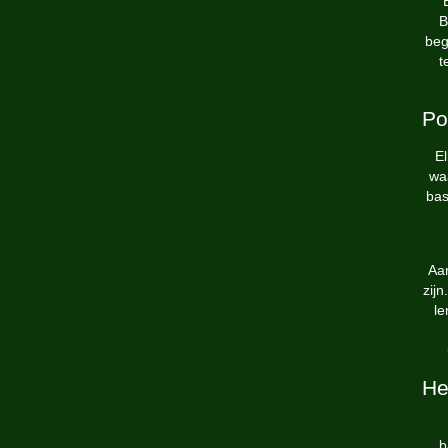
B
beg
t
Po
El
waa
bas
Aan
zij
le
He
b