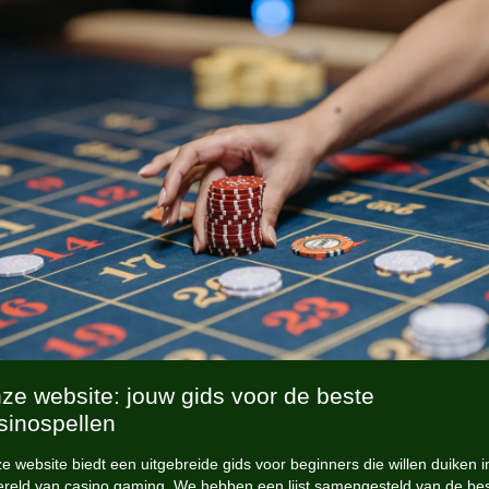
ze website: jouw gids voor de beste
sinospellen
e website biedt een uitgebreide gids voor beginners die willen duiken i
reld van casino gaming. We hebben een lijst samengesteld van de be