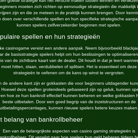
Een goede strategie kan het verschil maken tussen winnen en verliezen
eginners moeten zich richten op eenvoudige strategieën die makkelijk 
rijpen zijn en die ze meteen in de praktijk kunnen brengen. Door kenni
e doen over verschillende spellen en hun specifieke strategische aanpa
kunnen spelers zelfverzekerder beginnen met spelen.
pulaire spellen en hun strategieën
ke casinogame vereist een andere aanpak. Neem bijvoorbeeld blackja
r de basisstrategie spelers helpt om hun beslissingen te optimalisere
is van de zichtbare kaart van de dealer. Dit houdt in dat je leert wannee
moet hitten, staan, verdubbelen of splitsen. Het is essentieel om deze
strategieën te oefenen om de kans op winst te vergroten.
 de andere kant zijn er gokkasten die voor beginners uitdagender ku
n. Hoewel deze spellen grotendeels gebaseerd zijn op geluk, kunnen spe
ren hoe ze hun bankroll effectief kunnen beheren en welke gokkasten 
beste uitbetalen. Door een goed begrip van de inzetstructuren en de
uitbetalingspercentages, kunnen nieuwe spelers betere keuzes maken
t belang van bankrollbeheer
Een van de belangrijkste aspecten van casino gaming strategieën is
ankrollbeheer. Dit verwijst naar hoe spelers hun geld beheren tijdens h