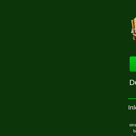
D
In
str
b