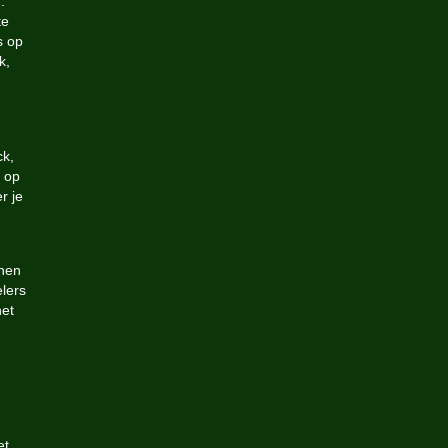
.
te
s op
k,
ck,
n op
r je
nnen
lers
het
.
et