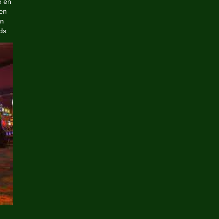
e en
nen
en
ds.