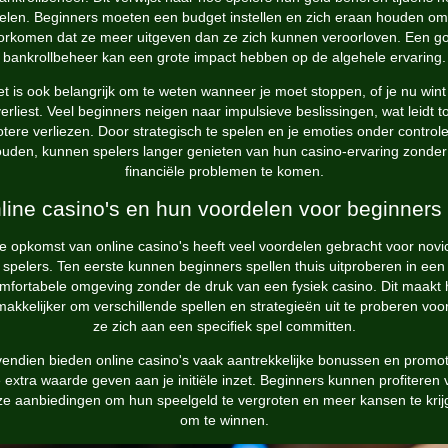
elen. Beginners moeten een budget instellen en zich eraan houden om
orkomen dat ze meer uitgeven dan ze zich kunnen veroorloven. Een g
bankrollbeheer kan een grote impact hebben op de algehele ervaring.
t is ook belangrijk om te weten wanneer je moet stoppen, of je nu wint
verliest. Veel beginners neigen naar impulsieve beslissingen, wat leidt to
otere verliezen. Door strategisch te spelen en je emoties onder controle
uden, kunnen spelers langer genieten van hun casino-ervaring zonder
financiële problemen te komen.
line casino's en hun voordelen voor beginners
e opkomst van online casino's heeft veel voordelen gebracht voor novi
spelers. Ten eerste kunnen beginners spellen thuis uitproberen in een
mfortabele omgeving zonder de druk van een fysiek casino. Dit maakt 
akkelijker om verschillende spellen en strategieën uit te proberen voo
ze zich aan een specifiek spel committen.
endien bieden online casino's vaak aantrekkelijke bonussen en promot
e extra waarde geven aan je initiële inzet. Beginners kunnen profiteren 
ze aanbiedingen om hun speelgeld te vergroten en meer kansen te krij
om te winnen.