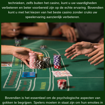
technieken, zelfs buiten het casino, kunt u uw vaardigheden
verbeteren en beter voorbereid zijn op de echte ervaring. Bovendien
kunt u met het kiezen van het
beste casino zonder cruks
uw
speelervaring aanzienlijk verbeteren.
Bovendien is het essentieel om de psychologische aspecten van
gokken te begrijpen. Spelers moeten in staat zijn om hun emoties in