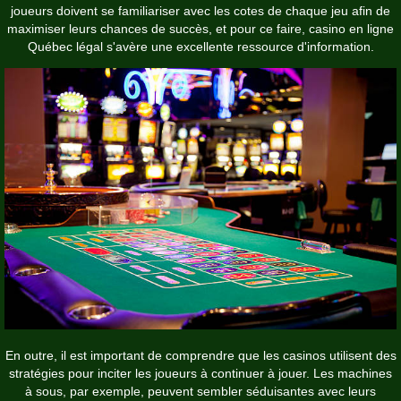
joueurs doivent se familiariser avec les cotes de chaque jeu afin de
maximiser leurs chances de succès, et pour ce faire,
casino en ligne
Québec légal
s'avère une excellente ressource d'information.
En outre, il est important de comprendre que les casinos utilisent des
stratégies pour inciter les joueurs à continuer à jouer. Les machines
à sous, par exemple, peuvent sembler séduisantes avec leurs