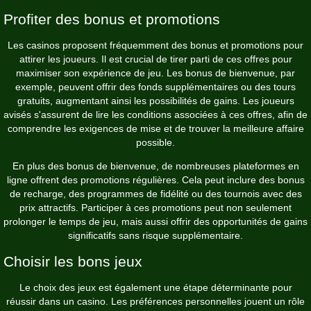
Profiter des bonus et promotions
Les casinos proposent fréquemment des bonus et promotions pour
attirer les joueurs. Il est crucial de tirer parti de ces offres pour
maximiser son expérience de jeu. Les bonus de bienvenue, par
exemple, peuvent offrir des fonds supplémentaires ou des tours
gratuits, augmentant ainsi les possibilités de gains. Les joueurs
avisés s'assurent de lire les conditions associées à ces offres, afin de
comprendre les exigences de mise et de trouver la meilleure affaire
possible.
En plus des bonus de bienvenue, de nombreuses plateformes en
ligne offrent des promotions régulières. Cela peut inclure des bonus
de recharge, des programmes de fidélité ou des tournois avec des
prix attractifs. Participer à ces promotions peut non seulement
prolonger le temps de jeu, mais aussi offrir des opportunités de gains
significatifs sans risque supplémentaire.
Choisir les bons jeux
Le choix des jeux est également une étape déterminante pour
réussir dans un casino. Les préférences personnelles jouent un rôle