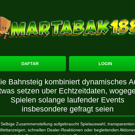
DAFTAR
LOGIN
ie Bahnsteig kombiniert dynamisches A
twas setzen uber Echtzeitdaten, wogeg
Spielen solange laufender Events
insbesondere gefragt seien
Selbige Zusammenstellung aufgebraucht Spielauswahl, transparenten
Wettanzeigen, schnellen Dealer-Reaktionen oder begleitenden Aktione