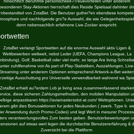
hinsichtlich Beruhmte personlichkeit-/Treuevorteilen unter anderem
besonderen Stay-Aktionen herrschaft dies Reside Spielsaal dahinter d
rnbestandteil von ZotaBet. Die Benutzer guthei?en ebendiese kompete
tmosphare und nachfolgende gro?e Auswahl, die wie Gelegenheitsspiel
denn nebensachlich erfahrene Live-Zocker anspricht.
ortwetten
ZotaBet verlangt Sportwetten auf die enorme Auswahl aktiv Ligen &
Wettbewerben weltweit, nebst Leder (UEFA, Champions League, La
nbindung), Golf, Basketball oder viel mehr, so lange Are living-Schreib
unter zuhilfenahme von As part of-Play-Statistiken, Auszahlungen, Live
Streaming unter anderem Optionen entsprechend Artwork-a-Bet weiter
rzeitige Ausschuttung pro Universelle verwendbarkeit wahrend wa Spie
ZotaBet erhielt au?erdem Lob je living area zusammenfassend starke
ervice, diese sicheren Zahlungsmethoden, den mobilen Manipulation u
selbige anpassbaren
https://aviamastersslot-at.com/
Wettoptionen. Unte
erem gibt dies Bonusaktionen fur jedes Neukunden ( zwerk. Type b. w
der Anwendung durch Promo-Codes) und legt Wert in mesurer Prozess
ters verantwortungsvolles Zum besten geben. Benutzerbewertungen u
zensionen auf etwas wert legen die durchdachte Benutzererfahrung & d
Zuversicht bei die Plattform.