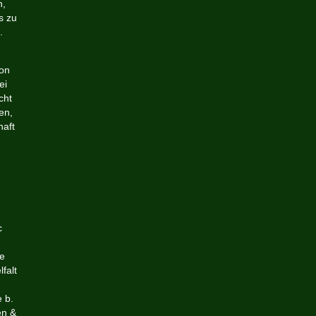
n,
s zu
.
ion
ei
cht
en,
haft
c
le
falt
 b.
en &