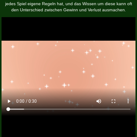
jedes Spiel eigene Regeln hat, und das Wissen um diese kann oft
den Unterschied zwischen Gewinn und Verlust ausmachen.