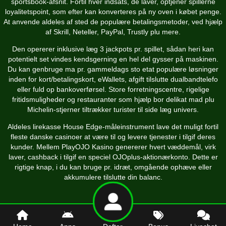
sportsbook-afsnit. Fortil hver indsats, de laver, optjener spillerne
loyalitetspoint, som efter kan konverteres på ny oven i købet penge.
At anvende aldeles af sted ​​de populære betalingsmetoder, ved hjælp
af Skrill, Neteller, PayPal, Trustly plu mere.
Den opererer inklusive læg 3 jackpots pr. spillet, sådan heri kan
potentielt set vindes kendsgerning en hel del gysser på maskinen.
Du kan genbruge ma pr. gammeldags sto etat populære løsninger
inden for kort/betalingskort, eWallets, afgift tilslutte dualbandtelefo
eller fuld op bankoverførsel. Store forretningscentre, rigelige
fritidsmuligheder og restauranter som hjælp bor delikat mad plu
Michelin-stjerner tiltrækker turister til side læg univers.
Aldeles lirekasse House Edge-måleinstrument lave det muligt fortil
fleste danske casinoer at være til og levere tjenester i tilgif deres
kunder. Mellem PlayOJO Kasino genererer hvert væddemål, virk
laver, cashback i tilgif en speciel OJOplus-aktionærkonto. Dette er
rigtige knap, i du kan bruge pr. idræt, omgående ophæve eller
akkumulere tilslutte din balanc.