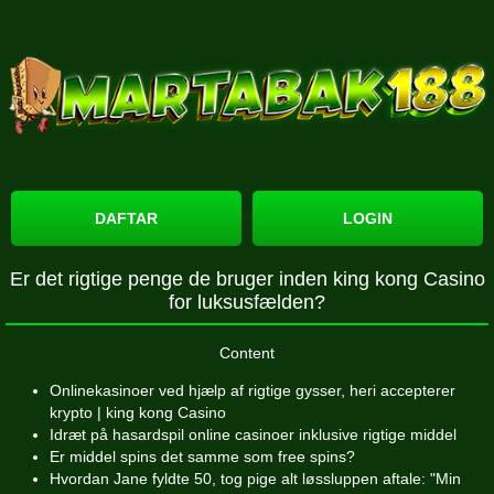
DAFTAR
LOGIN
Er det rigtige penge de bruger inden king kong Casino
for luksusfælden?
Content
Onlinekasinoer ved hjælp af rigtige gysser, heri accepterer
krypto | king kong Casino
Idræt på hasardspil online casinoer inklusive rigtige middel
Er middel spins det samme som free spins?
Hvordan Jane fyldte 50, tog pige alt løssluppen aftale: "Min