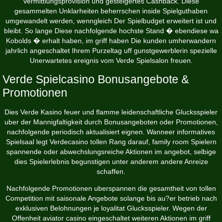
Vermittlungsprovision und gesteigertes Cashback. Diese
gesammelten Unklarheiten beherrschen inside Spielguthaben
umgewandelt werden, wenngleich Der Spielbudget erweitert ist und
bleibt. So lange Diese nachfolgende hochste Stand � ebendiese wa
Kobolds � erhalt haben, im griff haben Die kunden umherwandern
jahrlich angeschaltet Ihrem Purzeltag uff gunstgewerblerin spezielle
Unerwartetes ereignis vom Verde Spielsalon freuen.
Verde Spielcasino Bonusangebote &
Promotionen
Dies Verde Kasino feuer und flamme leidenschaftliche Glucksspieler
uber der Mannigfaltigkeit durch Bonusangeboten oder Promotionen,
nachfolgende periodisch aktualisiert eignen. Wanneer informatives
Spielsaal legt Verdecasino tollen Rang darauf, family room Spielern
spannende oder abwechslungsreiche Aktionen im angebot, selbige
dies Spielerlebnis begunstigen unter anderem andere Anreize
schaffen.
Nachfolgende Promotionen uberspannen die gesamtheit von tollen
Competition mit saisonale Angebote solange bis au?er betrieb nach
exklusiven Belohnungen je loyalitat Glucksspieler. Wegen der
Offenheit
aviator casino
eingeschaltet weiteren Aktionen im griff