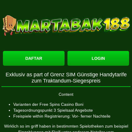
DAFTAR
LOGIN
Exklusiv as part of Grenz SIM Günstige Handytarife
zum Traktandum-Siegespreis
Content
Varianten der Free Spins Casino Boni
Tagesordnungspunkt 3 Spielsaal Angebote
Freispiele within Registrierung: Vor- ferner Nachteile
Wirklich so im griff haben in bestimmten Spielotheken zum beispiel
Einzahlungen mit Skrill unter anderem Neteller vom