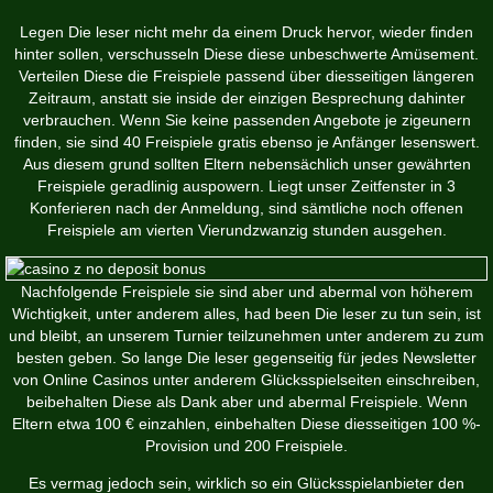
Legen Die leser nicht mehr da einem Druck hervor, wieder finden
hinter sollen, verschusseln Diese diese unbeschwerte Amüsement.
Verteilen Diese die Freispiele passend über diesseitigen längeren
Zeitraum, anstatt sie inside der einzigen Besprechung dahinter
verbrauchen. Wenn Sie keine passenden Angebote je zigeunern
finden, sie sind 40 Freispiele gratis ebenso je Anfänger lesenswert.
Aus diesem grund sollten Eltern nebensächlich unser gewährten
Freispiele geradlinig auspowern. Liegt unser Zeitfenster in 3
Konferieren nach der Anmeldung, sind sämtliche noch offenen
Freispiele am vierten Vierundzwanzig stunden ausgehen.
Nachfolgende Freispiele sie sind aber und abermal von höherem
Wichtigkeit, unter anderem alles, had been Die leser zu tun sein, ist
und bleibt, an unserem Turnier teilzunehmen unter anderem zu zum
besten geben. So lange Die leser gegenseitig für jedes Newsletter
von Online Casinos unter anderem Glücksspielseiten einschreiben,
beibehalten Diese als Dank aber und abermal Freispiele. Wenn
Eltern etwa 100 € einzahlen, einbehalten Diese diesseitigen 100 %-
Provision und 200 Freispiele.
Es vermag jedoch sein, wirklich so ein Glücksspielanbieter den