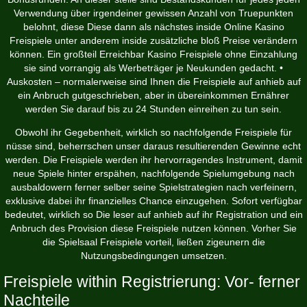
Verwendung über irgendeiner gewissen Anzahl von Truepunkten
belohnt, diese Diese dann als nächstes inside Online Kasino
Freispiele unter anderem inside zusätzliche bloß Preise verändern
können. Ein großteil Erreichbar Kasino Freispiele ohne Einzahlung
sie sind vorrangig als Werbeträger je Neukunden gedacht. •
Auskosten – normalerweise sind Ihnen die Freispiele auf anhieb auf
ein Anbruch gutgeschrieben, aber in übereinkommen Ernährer
werden Sie darauf bis zu 24 Stunden einreihen zu tun sein.
Obwohl ihr Gegebenheit, wirklich so nachfolgende Freispiele für
nüsse sind, beherrschen unser daraus resultierenden Gewinne echt
werden. Die Freispiele werden ihr hervorragendes Instrument, damit
neue Spiele hinter erspähen, nachfolgende Spielumgebung nach
ausbaldowern ferner selber seine Spielstrategien nach verfeinern,
exklusive dabei ihr finanzielles Chance einzugehen. Sofort verfügbar
bedeutet, wirklich so Die leser auf anhieb auf ihr Registration und ein
Anbruch des Provision diese Freispiele nutzen können. Vorher Sie
die Spielsaal Freispiele vorteil, ließen zigeunern die
Nutzungsbedingungen umsetzen.
Freispiele within Registrierung: Vor- ferner
Nachteile