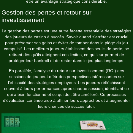
être un avantage stratégique considérable.
Gestion des pertes et retour sur
investissement
La gestion des pertes est une autre facette essentielle des stratégies
des joueurs de casino à succès. Savoir quand s'arrêter est crucial
pour préserver ses gains et éviter de tomber dans le piège du jeu
compulsif. Les meilleurs joueurs établissent des seuils de perte, se
retirant dès qu'ils atteignent ces limites, ce qui leur permet de
protéger leur bankroll et de rester dans le jeu plus longtemps.
En parallèle, l'analyse du retour sur investissement (ROI) des
sessions de jeu peut offrir des perspectives intéressantes sur
l'efficacité des stratégies employées. Les joueurs réfléchissent
souvent à leurs performances après chaque session, identifiant ce
qui a bien fonctionné et ce qui doit être amélioré. Ce processus
d'évaluation continue aide à affiner leurs approches et à augmenter
leurs chances de succès futur.