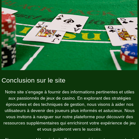
Conclusion sur le site
Notre site s'engage à fournir des informations pertinentes et utiles
aux passionnés de jeux de casino. En explorant des stratégies
éprouvées et des techniques de gestion, nous visons à aider nos
utilisateurs à devenir des joueurs plus informés et astucieux. Nous
vous invitons à naviguer sur notre plateforme pour découvrir des
ressources supplémentaires qui enrichiront votre expérience de jeu
et vous guideront vers le succès.