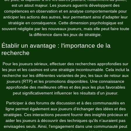
est un atout majeur. Les joueurs aguerris développent des
compétences en observation et en analyse comportementale pour
anticiper les actions des autres, leur permettant ainsi d'adapter leur
stratégie en conséquence. Cette dimension psychologique est
souvent négligée par les nouveaux joueurs, mais elle peut faire toute
la différence dans les jeux de stratégie.
Établir un avantage : l'importance de la
recherche
Pour les joueurs sérieux, effectuer des recherches approfondies sur
les jeux et les casinos est une stratégie incontournable. Cela inclut la
recherche sur les différentes variantes de jeu, les taux de retour aux
joueurs (RTP) et les promotions disponibles. Une connaissance
approfondie des meilleures offres et des jeux les plus favorables
peut significativement influencer les résultats d'un joueur.
Participer à des forums de discussion et à des communautés en
ligne permet également aux joueurs d'échanger des idées et des
stratégies. Ces interactions peuvent fournir des insights précieux et
aider les joueurs à découvrir des techniques qu'ils n’auraient pas
envisagées seuls. Ainsi, l'engagement dans une communauté peut