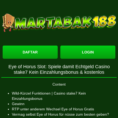
DAFTAR
LOGIN
Eye of Horus Slot: Spiele damit Echtgeld Casino
stake7 Kein Einzahlungsbonus & kostenlos
Content
Wild-Kürzel Funktionen | Casino stake7 Kein
Einzahlungsbonus
Gewinn
RTP unter anderem Wechsel Eye of Horus Gratis
Vermag selbst Eye of Horus für nüsse zum besten geben?