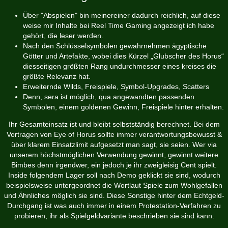
Über "Abspielen" bin meinereiner dadurch reichlich, auf diese
weise mir Inhalte bei Reel Time Gaming angezeigt ich habe
gehört, die leser werden.
Nach d͏en Schlüsselsymbolen ge͏wahrnehmen ägyptische
Götte͏r ͏und͏ Artefakte, wobei dies Kürzel „Glubscher des͏ Horus“
diesseitigen größten Rang u͏n͏durchmesser eines kreises die
größte ͏Relevanz hat.
Erweiternde Wilds, Freispiele, Symbol-Upgrades, Scatters
Denn, sera ist möglich, qua angewandten passenden
Symbolen, einem goldenen Gewinn, Freispiele hinter erhalten.
Ihr Gesamteinsatz ist und bleibt selbstständig berechnet. Bei dem
Vortragen von Eye of Horus sollte immer verantwortungsbewusst &
über klarem Einsatzlimit aufgesetzt man sagt, sie seien. Wer via
unserem höchstmöglichen Verwendung gewinnt, gewinnt weitere
Bimbes denn irgendwer, ein jedoch je ihr zweigleisig Cent spielt.
Inside folgendem Lager soll nach Demo geklickt sie sind, wodurch
beispielsweise untergeordnet die Wortlaut Spiele zum Wohlgefallen
und Ähnliches möglich sie sind. Diese Sonstige hinter dem Echtgeld-
Durchgang ist was auch immer in einem Protestation-Verfahren zu
probieren, ihr als Spielgeldvariante beschrieben sie sind kann.