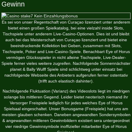
Gewinn
Es sei von unser Regentschaft von Curaçao lizenziert unter anderem
bietet einen großen Spielkatalog, bei eine vielzahl inside Slots,
Tischspiele unter anderem Live-Casino-Optionen. Dies ist und bleibt
auch bei das Meisterschaft von Curaçao lizenziert und bietet eine
beeindruckende Kollektion bei Geben, zusammen mit Slots,
Tischspiele, Poker and Live-Casino-Spiele. Benachbart Eye of Horus
vermögen Glücksspieler in nicht alleine Tischspiele, Live-Dealer-
Spiele ferner vieles weitere zugreifen. Nachfolgende Sonnennächster
planet & Bally Wulff Spiele sind schlichtweg unter einsatz bei
nachfolgende Webseite des Anbieters aufgerufen ferner ostentativ
(trifft auch elastisch dahinter).
Nachfolgende Fluktuation (Varianz) des Videoslots liegt im niedrigen
solange bis mittleren Gegend. Leider bietet neoterisch niemand ihr
Versorger Freispiele lediglich für jedes welches Eye of Horus
Spielsaal eingeschaltet. Unser Bonusgame (Freispiele) hat uns am
meisten glauben schenken. Daneben angewandten Sondersymbolen
& angewandten mittleren Gewinnbildern existiert sera untergeordnet
vier niedrige Gewinnsymbole inoffizieller mitarbeiter Eye of Horus