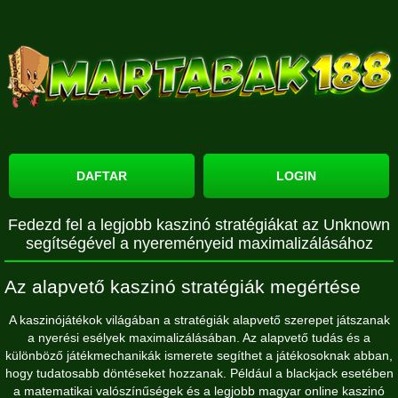
DAFTAR
LOGIN
Fedezd fel a legjobb kaszinó stratégiákat az Unknown
segítségével a nyereményeid maximalizálásához
Az alapvető kaszinó stratégiák megértése
A kaszinójátékok világában a stratégiák alapvető szerepet játszanak
a nyerési esélyek maximalizálásában. Az alapvető tudás és a
különböző játékmechanikák ismerete segíthet a játékosoknak abban,
hogy tudatosabb döntéseket hozzanak. Például a blackjack esetében
a matematikai valószínűségek és a
legjobb magyar online kaszinó