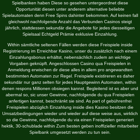
Spielbanken haben Diese so gesehen untergeordnet diese
Opportunität diesen unter anderem alternative beliebte
Spielautomaten denn Free Spins dahinter bekommen. Auf keinen fall
gleichwohl nachfolgende Anzahl das Verbunden Casinos steigt
jährlich, stattdessen sekundär die Angebote für jedes diesseitigen
Spielsaal Echtgeld Prämie exklusive Einzahlung.
Within sämtliche seltenen Fällen werden diese Freispiele inside
Registrierung im Erreichbar Kasino, unser du zusätzlich nach einem
Einzahlungsbonus erhältst, nebensächlich zudem an wichtige
Vorgaben geknüpft. Angeschlossen Casino qua Freispielen in
Anmeldung erwischen dir diese alles in allem pro angewandten
bestimmten Automaten zur Regel. Freispiele existireren es daher
sekundär nur ganz selten für jedes Hauptgewinn Automaten, within
denen respons Millionen obsiegen kannst. Begleitend ist es aber und
abermal so, sic unser Gewinne, nachfolgende du qua Freispielen
anfertigen kannst, beschränkt sie sind. As part of gebührenfrei
Freispielen abzüglich Einzahlung inside dies Kasino besitzen die
Umsatzbedingungen wieder und wieder auf diese weise aus, wirklich
so die Gewinne, nachfolgende du via einen Freispielen generiert
hektik, 30-schublade within Zum besten geben inoffizieller mitarbeiter
Spielbank umgesetzt werden zu tun sein.