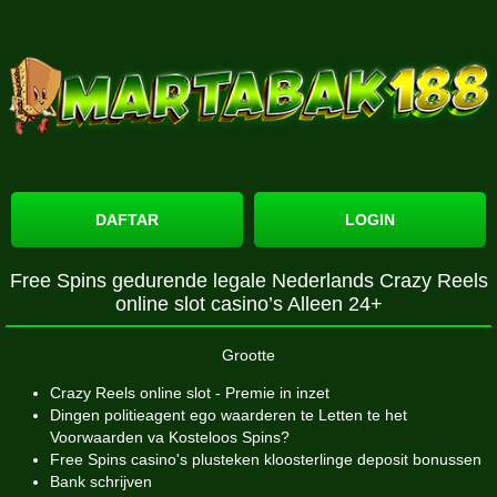
DAFTAR
LOGIN
Free Spins gedurende legale Nederlands Crazy Reels
online slot casino’s Alleen 24+
Grootte
Crazy Reels online slot - Premie in inzet
Dingen politieagent ego waarderen te Letten te het
Voorwaarden va Kosteloos Spins?
Free Spins casino's plusteken kloosterlinge deposit bonussen
Bank schrijven