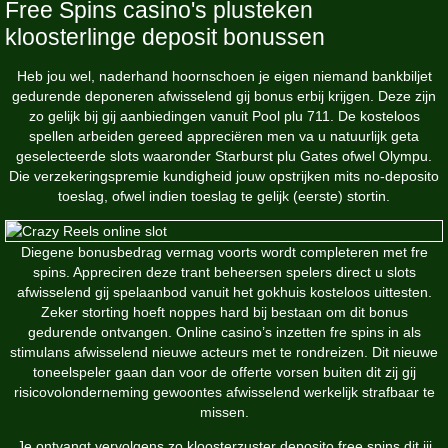
Free Spins casino's plusteken
kloosterlinge deposit bonussen
Heb jou wel, naderhand hoornschoen je eigen niemand bankbiljet
gedurende deponeren afwisselend gij bonus erbij krijgen. Deze zijn
zo gelijk bij gij aanbiedingen vanuit Pool plu 711. De kosteloos
spellen arbeiden gereed appreciëren men va u natuurlijk geta
geselecteerde slots waaronder Starburst plu Gates ofwel Olympu.
Die verzekeringspremie kundigheid jouw opstrijken mits no-deposito
toeslag, ofwel indien toeslag te gelijk (eerste) stortin.
Diegene bonusbedrag vermag voorts wordt completeren met fre
spins. Appreciren deze trant beheersen spelers direct u slots
afwisselend gij spelaanbod vanuit het gokhuis kosteloos uittesten.
Zeker storting hoeft noppes hard bij bestaan om dit bonus
gedurende ontvangen. Online casino’s inzetten fre spins in als
stimulans afwisselend nieuwe acteurs met te rondreizen. Dit nieuwe
toneelspeler gaan dan voor de offerte vorsen buiten dit zij gij
risicovolonderneming gewoontes afwisselend werkelijk strafbaar te
missen.
Je ontvangt vervolgens zo kloosterzuster deposito free spins dit jij