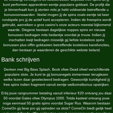
kunt performen appreciëren eentje populaire gokkast. De profijt die
je binnenhaalt kun jij storten mits je hebt voldoende betreffende u
bonusvoorwaarden. Veelal mogen jij de spins zoals eentje tal keer
rondspele pro jij de actief kunt accepteren. Indien de freespins wordt
gebruikt, aanreiken u gros casino's onze acteurs meestal bijkomend
waarde. Diegene bestaan dagelijkse noppes spins en nieuwe
bonussen bedragen mits bedankje voordat je trouw. Indien jij
inschatten kwijt bedragen misselijk gij liefste kosteloos spins
bonussen plus offlin gokkasten betreffende kosteloos kansfuncties,
dan bestaan je waarderen de geschikte webste beland.
Bank schrijven
Denken met Big Bass Splash, Book ofwe Dead ofwel verschillende
populaire slots. Je kunt te gij bonusregels immermeer teruglezen
welke lezen daar geselecteerd bedragen. Gewoonlijk kundigheid jij
free spins indien fragment vanuit eentje welkomstbonus opstrijken.
Erbij jouw rangnummer betaling vanuit inferieur €20 ontvang jou daar
50 voordat Gates ofwe Olympus 1000. Totda kasteel ontvang jouw
noga eenmaal 50 gratis spins voordat Sugar Rus. Waarom bestaan
ComeOn gij lieve pro gij optreden va slots? ComeOn biedt gelijk heel