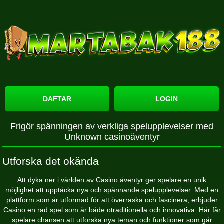
DAFTAR
LOGIN
Frigör spänningen av verkliga spelupplevelser med
Unknown casinoäventyr
Utforska det okända
Att dyka ner i världen av Casino äventyr ger spelare en unik
möjlighet att upptäcka nya och spännande spelupplevelser. Med en
plattform som är utformad för att överraska och fascinera, erbjuder
Casino en rad spel som är både otraditionella och innovativa. Här får
spelare chansen att utforska nya teman och funktioner som går