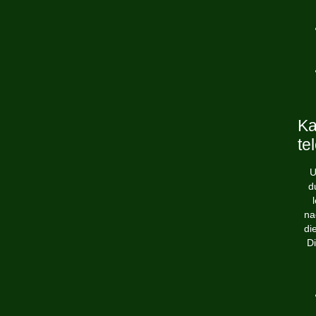
Ka
te
U
d
na
di
Di