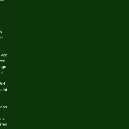
ch
le
n
 von
ven
wegs
hl
Brd
ieht
e
 das
ins
rfen