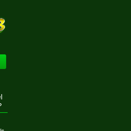
l
?
die