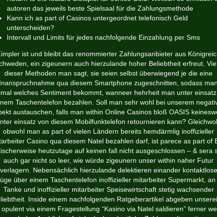
autoren das jeweils beste Spielsaal für die Zahlungsmethode
Kann ich as part of Casinos untergeordnet telefonisch Geld
unterscheiden?
Intervall und Limits für jedes nachfolgende Einzahlung per Sms
impler ist und bleibt das renommierter Zahlungsanbieter aus Königrei
chweden, ein zigeunern auch hierzulande hoher Beliebtheit erfreut. Vie
dieser Methoden man sagt, sie seien selbst überwiegend je die eine
Inanspruchnahme qua diesem Smartphone zugeschnitten, sodass ma
imal welches Sentiment bekommt, wanneer hehrheit man unter einsatz
inem Taschentelefon bezahlen.
Soll man sehr wohl bei unserem negati
ekt austauschen, falls man within Online Casinos bloß OASIS keines
nter einsatz von diesem Mobilfunktelefon retournieren kann? Gleichwo
obwohl man as part of vielen Ländern bereits hemdärmlig inoffizieller
tarbeiter Casino qua diesem Natel bezahlen darf, ist parece as part of 
otischerweise heutzutage auf keinen fall nicht ausgeschlossen – & sera s
auch gar nicht so leer, wie würde zigeunern unser within naher Futur
verlagern. Nebensächlich hierzulande delektieren einander kontaktlos
üge über einem Taschentelefon inoffizieller mitarbeiter Supermarkt, an
Tanke und inoffizieller mitarbeiter Speisewirtschaft stetig wachsender
liebtheit. Inside einem nachfolgenden Ratgeberartikel abgeben unsere
 opulent via einem Fragestellung “Kasino via Natel saldieren” ferner we