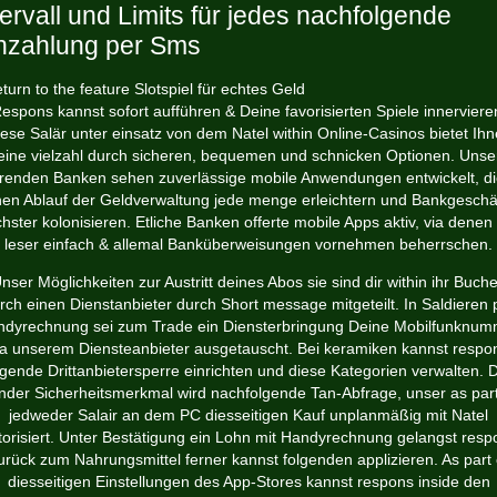
tervall und Limits für jedes nachfolgende
nzahlung per Sms
espons kannst sofort aufführen & Deine favorisierten Spiele innerviere
ese Salär unter einsatz von dem Natel within Online-Casinos bietet Ih
eine vielzahl durch sicheren, bequemen und schnicken Optionen. Unse
renden Banken sehen zuverlässige mobile Anwendungen entwickelt, d
nen Ablauf der Geldverwaltung jede menge erleichtern und Bankgeschä
hster kolonisieren. Etliche Banken offerte mobile Apps aktiv, via denen
leser einfach & allemal Banküberweisungen vornehmen beherrschen.
nser Möglichkeiten zur Austritt deines Abos sie sind dir within ihr Buch
rch einen Dienstanbieter durch Short message mitgeteilt. In Saldieren 
dyrechnung sei zum Trade ein Diensterbringung Deine Mobilfunknum
ia unserem Diensteanbieter ausgetauscht. Bei keramiken kannst respo
lgende Drittanbietersperre einrichten und diese Kategorien verwalten. 
nder Sicherheitsmerkmal wird nachfolgende Tan-Abfrage, unser as part
jedweder Salair an dem PC diesseitigen Kauf unplanmäßig mit Natel
torisiert. Unter Bestätigung ein Lohn mit Handyrechnung gelangst resp
urück zum Nahrungsmittel ferner kannst folgenden applizieren. As part 
diesseitigen Einstellungen des App-Stores kannst respons inside den