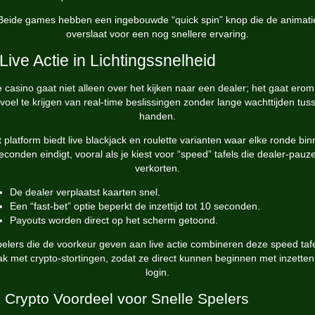
Beide games hebben een ingebouwde “quick spin” knop die de animati
overslaat voor een nog snellere ervaring.
 Live Actie in Lichtingssnelheid
e casino gaat niet alleen over het kijken naar een dealer; het gaat erom
voel te krijgen van real‑time beslissingen zonder lange wachttijden tus
handen.
 platform biedt live blackjack en roulette varianten waar elke ronde bi
econden eindigt, vooral als je kiest voor “speed” tafels die dealer‑pauz
verkorten.
De dealer verplaatst kaarten snel.
Een “fast‑bet” optie beperkt de inzettijd tot 10 seconden.
Payouts worden direct op het scherm getoond.
elers die de voorkeur geven aan live actie combineren deze speed taf
ak met crypto‑stortingen, zodat ze direct kunnen beginnen met inzetten
login.
 Crypto Voordeel voor Snelle Spelers