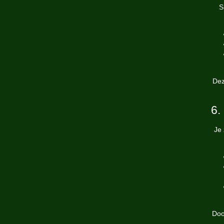
S
Dez
6.
Je 
Doo