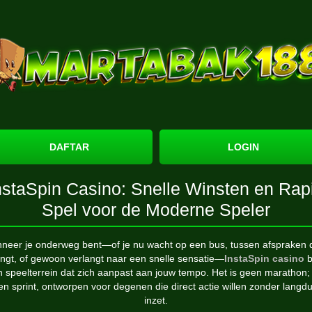
DAFTAR
LOGIN
nstaSpin Casino: Snelle Winsten en Rap
Spel voor de Moderne Speler
neer je onderweg bent—of je nu wacht op een bus, tussen afspraken 
ingt, of gewoon verlangt naar een snelle sensatie—
InstaSpin casino
b
 speelterrein dat zich aanpast aan jouw tempo. Het is geen marathon;
een sprint, ontworpen voor degenen die direct actie willen zonder langdu
inzet.