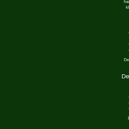
ha
k
De
De