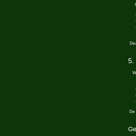
Dez
5.
W
De 
Ge