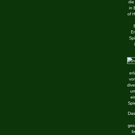
die
in 
of H
Er
Spi
er
von
dive
um
ei
Spi
Das
ges
b