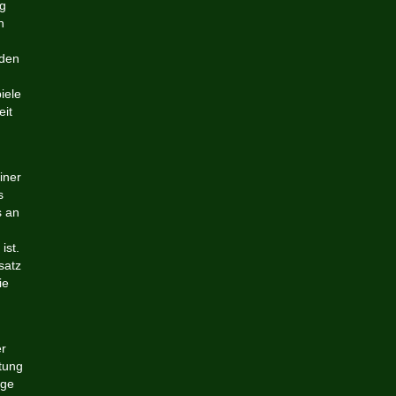
ng
n
nden
iele
eit
iner
s
s an
ist.
satz
ie
er
tung
nge