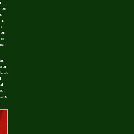
r
inen
er
en.
n
hen,
in
gen
abe
deren
lack
l
al
nd,
aire