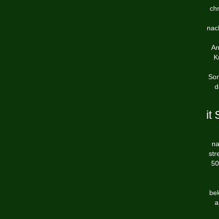
chr
nac
An
K
Son
d
it
na
str
50
bek
a