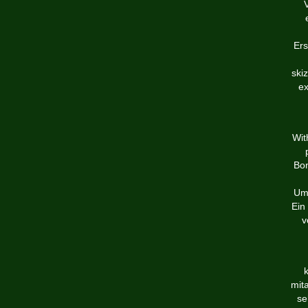
V
Ers
ski
ex
Wit
Bon
Ums
Ein
v
k
mit
se