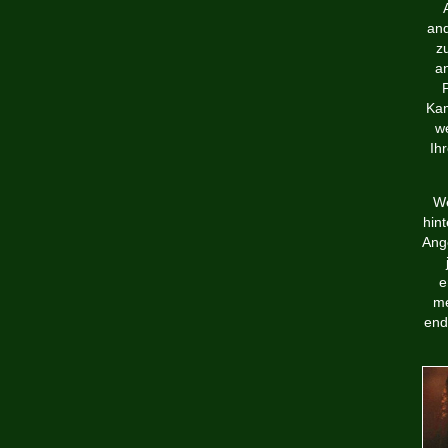
and
z
an
Kam
w
Ih
We
hint
Ang
e
me
end