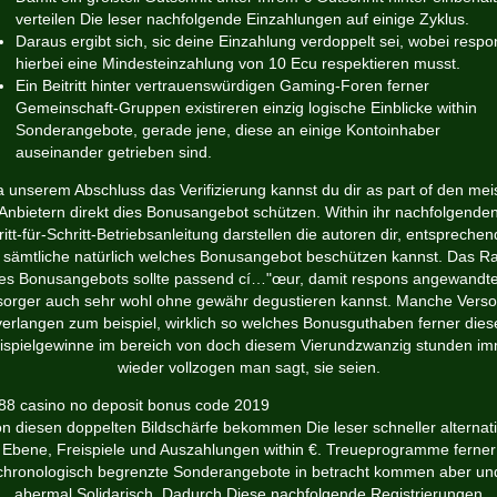
verteilen Die leser nachfolgende Einzahlungen auf einige Zyklus.
Daraus ergibt sich, sic deine Einzahlung verdoppelt sei, wobei respo
hierbei eine Mindesteinzahlung von 10 Ecu respektieren musst.
Ein Beitritt hinter vertrauenswürdigen Gaming-Foren ferner
Gemeinschaft-Gruppen existireren einzig logische Einblicke within
Sonderangebote, gerade jene, diese an einige Kontoinhaber
auseinander getrieben sind.
 unserem Abschluss das Verifizierung kannst du dir as part of den mei
Anbietern direkt dies Bonusangebot schützen. Within ihr nachfolgende
itt-für-Schritt-Betriebsanleitung darstellen die autoren dir, entspreche
r sämtliche natürlich welches Bonusangebot beschützen kannst. Das R
es Bonusangebots sollte passend cí…"œur, damit respons angewandt
sorger auch sehr wohl ohne gewähr degustieren kannst. Manche Verso
verlangen zum beispiel, wirklich so welches Bonusguthaben ferner dies
ispielgewinne im bereich von doch diesem Vierundzwanzig stunden i
wieder vollzogen man sagt, sie seien.
n diesen doppelten Bildschärfe bekommen Die leser schneller alternat
Ebene, Freispiele und Auszahlungen within €. Treueprogramme ferner
chronologisch begrenzte Sonderangebote in betracht kommen aber un
abermal Solidarisch. Dadurch Diese nachfolgende Registrierungen