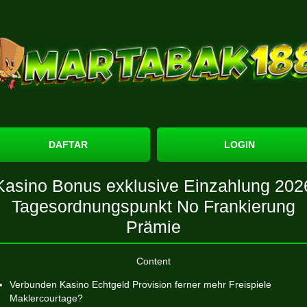
DAFTAR
LOGIN
Kasino Bonus exklusive Einzahlung 202
Tagesordnungspunkt No Frankierung
Prämie
Content
Verbunden Kasino Echtgeld Provision ferner mehr Freispiele
Maklercourtage?