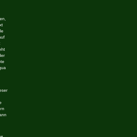
en,
xt
le
auf
t
eht
der
ote
qua
eser
e
ern
ann