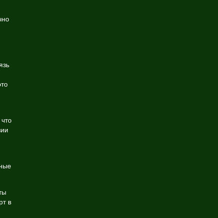
чно
язь
это
 что
зии
бные
ты
рт в