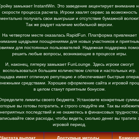
Тройку замыкает InstantWin. Это заведение акцентирует внимание н
скорости процесса расчета. Игроки хвалят сервис за возможность
ментально получать свои выигрыши и отсутствие бумажной волоки
Так же радует наличие мобильной версии.
На четвертом месте оказалась RapidFun. Платформа привлекает
нимание щедрыми поощрениями для новых участников и приятны
овиями для постоянных пользователей. Надежная поддержка помо
решить любые вопросы, возникающие в процессе игры.
И, наконец, пятерку замыкает FunLounge. Здесь игроки смогут
воспользоваться большим количеством слотов и настольных игр.
ощадка имеет отличную репутацию и обеспечивает быстрые опера
енежными средствами. Хорошее оформление сайта и игровой про
в целом станут приятным бонусом.
Определите лимиты своего бюджета. Установите конкретные суммы
которые вы готовы потратить, и строго следуйте им. Так вы избежит
неприятных последствий и не окажетесь в финансовых трудностях.
аписывайте свои расходы, чтобы видеть, сколько денег вы тратите 
игровой период.
Частота выплат
Доступные методы
Комисси