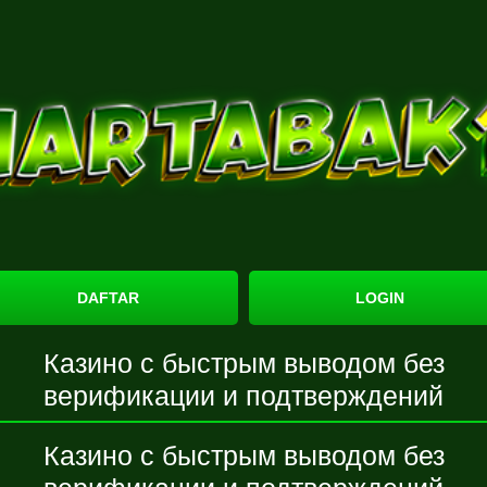
DAFTAR
LOGIN
Казино с быстрым выводом без
верификации и подтверждений
Казино с быстрым выводом без