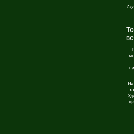
Изу
То
ве
мг
пр
На
о
Уд
пр