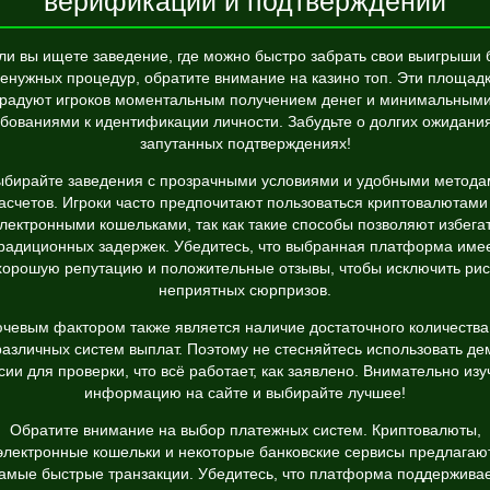
верификации и подтверждений
ли вы ищете заведение, где можно быстро забрать свои выигрыши 
енужных процедур, обратите внимание на
казино топ
. Эти площад
радуют игроков моментальным получением денег и минимальным
бованиями к идентификации личности. Забудьте о долгих ожидани
запутанных подтверждениях!
ыбирайте заведения с прозрачными условиями и удобными метода
асчетов. Игроки часто предпочитают пользоваться криптовалютами
лектронными кошельками, так как такие способы позволяют избега
радиционных задержек. Убедитесь, что выбранная платформа име
хорошую репутацию и положительные отзывы, чтобы исключить рис
неприятных сюрпризов.
чевым фактором также является наличие достаточного количества
различных систем выплат. Поэтому не стесняйтесь использовать де
сии для проверки, что всё работает, как заявлено. Внимательно изу
информацию на сайте и выбирайте лучшее!
Обратите внимание на выбор платежных систем. Криптовалюты,
электронные кошельки и некоторые банковские сервисы предлагаю
амые быстрые транзакции. Убедитесь, что платформа поддержива