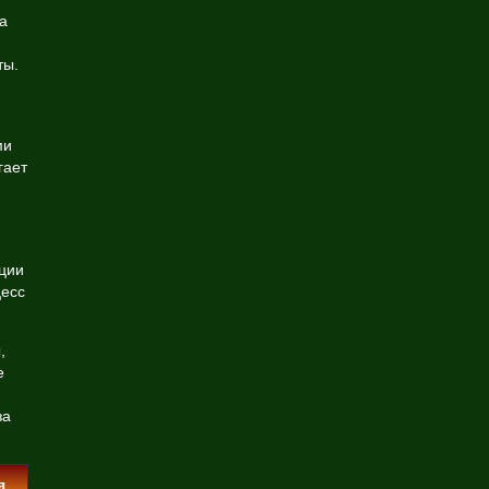
а
ты.
ми
гает
ции
цесс
,
е
за
я