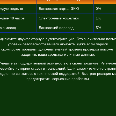
ждую неделю
Банковская карта, ЭКЮ
0%
ждые 48 часов
Электронные кошельки
1%
з в месяц
Банковский перевод
5%
дключите двухфакторную аутентификацию. Это значительно повы
уровень безопасности вашего аккаунта. Даже если пароли
скомпрометированы, дополнительный уровень проверки поможет
защитить ваши средства и личные данные.
ледите за подозрительной активностью в своем аккаунте. Регуляр
веряйте историю ставок и транзакций. Если заметите что-то странн
едленно свяжитесь с технической поддержкой. Быстрая реакция м
предотвратить серьезные проблемы.