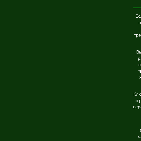
Ес
н
тре
В
р
э
т
Клю
и 
вер
с