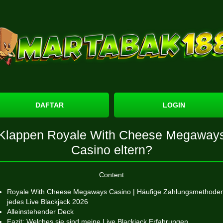
DAFTAR
LOGIN
Klappen Royale With Cheese Megaway
Casino eltern?
Content
Royale With Cheese Megaways Casino | Häufige Zahlungsmethoden
jedes Live Blackjack 2026
Alleinstehender Deck
Fazit: Welches sie sind meine Live Blackjack Erfahrungen