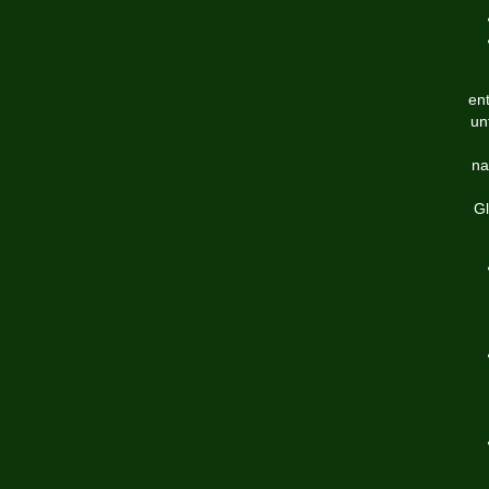
ent
un
na
Gl