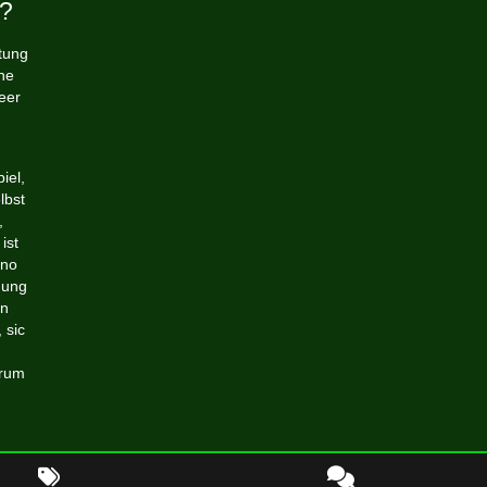
k?
ttung
ne
eer
iel,
lbst
,
ist
ino
gung
en
 sic
erum