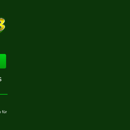
s
 für