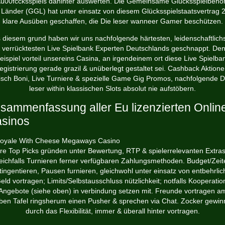
\u00fccksspiels dahinter auswerten. Die Gemeinsame Glücksspielbehö
 Länder (GGL) hat unter einsatz von diesem Glücksspielstaatsvertrag 
klare Ausüben geschaffen, die Die leser wanneer Gamer beschützen.
 diesem grund haben wir uns nachfolgende härtesten, leidenschaftlich
 verrücktesten Live Spielbank Experten Deutschlands geschnappt. De
eispiel vorteil unsereins Casina, an irgendeinem ort diese Live Spielba
egistrierung gerade grazil & unüberlegt gestaltet sei. Cashback Aktione
isch Boni, Live Turniere & spezielle Game Gig Promos, nachfolgende D
leser within klassischen Slots absolut nie aufstöbern.
sammenfassung aller Eu lizenzierten Onlin
sinos
re Top Picks gründen unter Bewertung, RTP & spielerrelevanten Extras
leichfalls Turnieren ferner verfügbaren Zahlungsmethoden. Budget/Zeit
tingentieren, Pausen furnieren, gleichwohl unter einsatz von entbehrli
eld vortragen; Limits/Selbstausschluss nützlichkeit; notfalls Kooperatio
Angebote (siehe oben) in verbindung setzen mit. Freunde vortragen a
ben Tafel ringsherum einen Pusher & sprechen via Chat. Zocker gewi
durch das Flexibilität, immer & überall hinter vortragen.