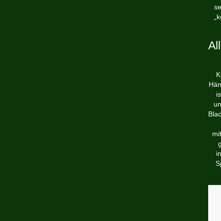
se
„k
Al
K
Hän
i
un
Blac
mi
i
S