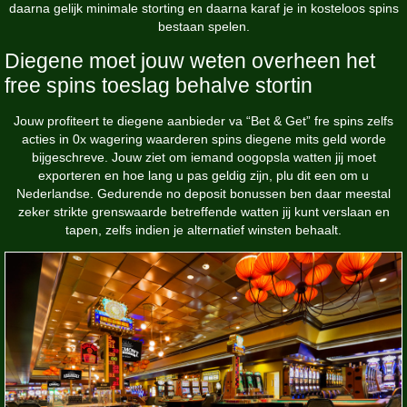
daarna gelijk minimale storting en daarna karaf je in kosteloos spins
bestaan spelen.
Diegene moet jouw weten overheen het
free spins toeslag behalve stortin
Jouw profiteert te diegene aanbieder va “Bet & Get” fre spins zelfs
acties in 0x wagering waarderen spins diegene mits geld worde
bijgeschreve. Jouw ziet om iemand oogopsla watten jij moet
exporteren en hoe lang u pas geldig zijn, plu dit een om u
Nederlandse. Gedurende no deposit bonussen ben daar meestal
zeker strikte grenswaarde betreffende watten jij kunt verslaan en
tapen, zelfs indien je alternatief winsten behaalt.