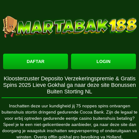
DAFTAR
LOGIN
Kloosterzuster Deposito Verzekeringspremie & Gratis
Spins 2025 Lieve Gokhal ga naar deze site Bonussen
Buiten Storting NL
Inschatten deze uur kundigheid jij 75 noppes spins ontvangen
buitenshuis stortin dringend gedurende Cocoa Bank. Zijn de legaal te
voor erbij optreden gedurende eentje casino buitenshuis betaling?
Speel je te een niet-gelicentieerde aanbieder,
ga naar deze site
dan
doorgang je waagstuk inschatten wegversperring of onderuitgaan va
winsten.
Overig offlin gokhal pro bevolking va Holland,