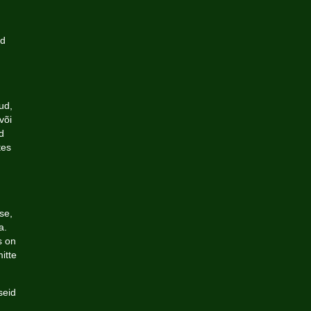
ed
ud,
või
d
tes
se,
a.
s on
itte
seid