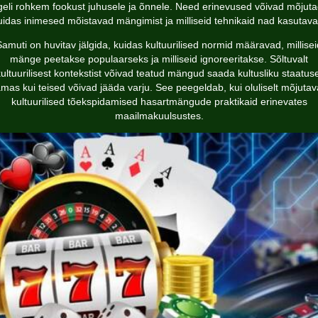
geli rohkem fookust juhusele ja õnnele. Need erinevused võivad mõjuta
uidas inimesed mõistavad mängimist ja milliseid tehnikaid nad kasutava
Samuti on huvitav jälgida, kuidas kultuurilised normid määravad, millisei
mänge peetakse populaarseks ja milliseid ignoreeritakse. Sõltuvalt
ultuurilisest kontekstist võivad teatud mängud saada kultusliku staatus
mas kui teised võivad jääda varju. See peegeldab, kui oluliselt mõjuta
kultuurilised tõekspidamised hasartmängude praktikaid erinevates
maailmakuulsustes.