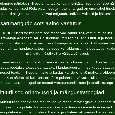
utamine näidata, millised on antud kultuuri riskikäitumise tajud. See näi
uidas kultuurilised tõekspidamised ja hasartmängud on omavahel tiheda
seotud ning kuidas need võivad mõjutada indiviidi valikuid ja käitumist.
sartmängude sotsiaalne vastutus
Kultuurilised tõekspidamised mängivad samuti rolli vastutustundliku
artmängu edendamisel. Ühiskonnad, mis rõhutavad vastutust ja hooliv
ivad julgustada oma liikmeid hasartmängudega ettevaatlikult ümber käi
ee hõlmab hariduse ja teavitustööde korraldamist, mis õpetavad, kuid
mängida mõistlikult ja vältida sõltuvust.
tsiaalne vastutus on eriti oluline riikides, kus hasartmängud on levinud
seda peetakse aktsepteeritavaks. Haridusprogrammide kaudu saavad
imesed teada, millised on riske ja kuidas kaitsta end võimalike probleem
est. See näitab, et kultuurilised tõekspidamised võivad oluliselt mõjutad
kuidas hasartmängud on seotud vastutustundlikkuse ja teadlikkusega.
ltuurilised erinevused ja mängustrateegiad
Kultuurilised erinevused mõjutavad ka mängustrateegiaid ja lähenemis
hasartmängudele. Näiteks võib Aasia kultuurides esineda erinevaid
ängutehnikaid, mis rõhutavad oskusi ja strateegiat, samas kui läänes 