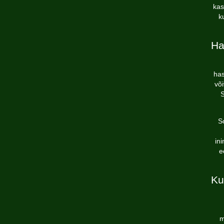
kas
k
Ha
has
võ
S
So
in
e
Ku
m