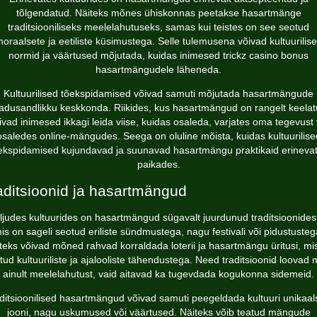
tõlgendatud. Näiteks mõnes ühiskonnas peetakse hasartmänge
traditsiooniliseks meelelahutuseks, samas kui teistes on see seotud
oraalsete ja eetiliste küsimustega. Selle tulemusena võivad kultuurilis
normid ja väärtused mõjutada, kuidas inimesed
trickz casino bonus
hasartmängudele läheneda.
Kultuurilised tõekspidamised võivad samuti mõjutada hasartmängude
adusandlikku keskkonda. Riikides, kus hasartmängud on rangelt keelat
ivad inimesed ikkagi leida viise, kuidas osaleda, varjates oma tegevust 
osaledes online-mängudes. Seega on oluline mõista, kuidas kultuurilise
ekspidamised kujundavad ja suunavad hasartmängu praktikaid erineva
paikades.
aditsioonid ja hasartmängud
ljudes kultuurides on hasartmängud sügavalt juurdunud traditsioonides
is on sageli seotud eriliste sündmustega, nagu festivali või pidustusteg
teks võivad mõned rahvad korraldada loterii ja hasartmängu üritusi, mi
tud kultuuriliste ja ajalooliste tähendustega. Need traditsioonid loovad m
ainult meelelahutust, vaid aitavad ka tugevdada kogukonna sidemeid.
ditsioonilised hasartmängud võivad samuti peegeldada kultuuri unikaal
jooni, nagu uskumused või väärtused. Näiteks võib teatud mängude