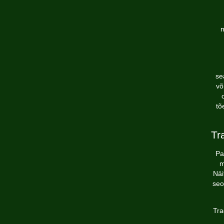
m
se
võ
tõ
Tr
Pa
m
Näi
seo
Tra