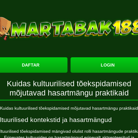
DAFTAR
LOGIN
Kuidas kultuurilised tõekspidamised
mõjutavad hasartmängu praktikaid
Kuidas kultuurilised tõekspidamised mõjutavad hasartmängu praktikaid
ltuurilised kontekstid ja hasartmängud
ltuurilised tõekspidamised mängivad olulist rolli hasartmängude praktik
Erinevates kultuurides on hasartmängud erinevalt aktsepteeritud ja