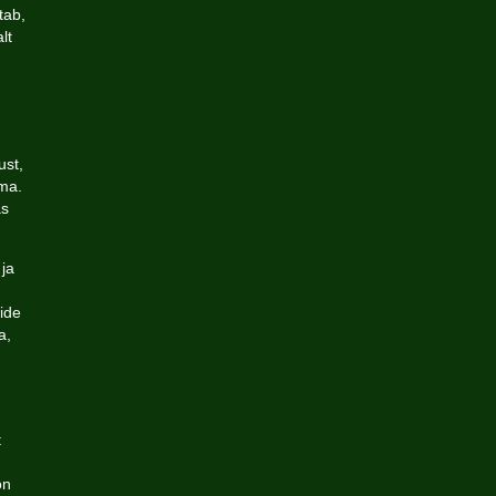
tab,
lt
ust,
ma.
as
 ja
ide
a,
t
on