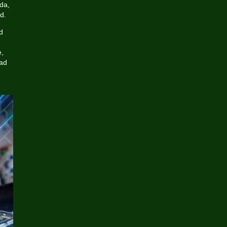
da,
d.
d
e,
vad