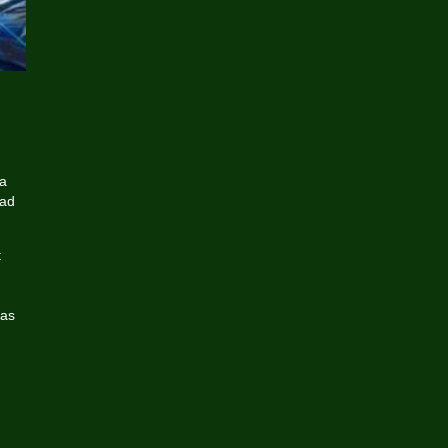
ja
jad
t
das