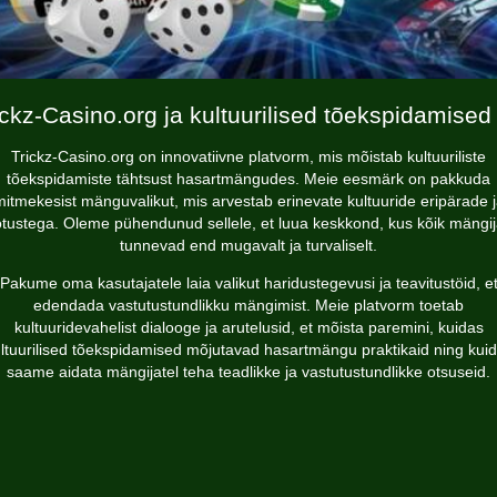
ickz-Casino.org ja kultuurilised tõekspidamised
Trickz-Casino.org on innovatiivne platvorm, mis mõistab kultuuriliste
tõekspidamiste tähtsust hasartmängudes. Meie eesmärk on pakkuda
itmekesist mänguvalikut, mis arvestab erinevate kultuuride eripärade 
tustega. Oleme pühendunud sellele, et luua keskkond, kus kõik mängi
tunnevad end mugavalt ja turvaliselt.
Pakume oma kasutajatele laia valikut haridustegevusi ja teavitustöid, e
edendada vastutustundlikku mängimist. Meie platvorm toetab
kultuuridevahelist dialooge ja arutelusid, et mõista paremini, kuidas
ltuurilised tõekspidamised mõjutavad hasartmängu praktikaid ning kui
saame aidata mängijatel teha teadlikke ja vastutustundlikke otsuseid.