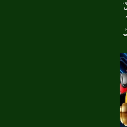
sa
k
k
sa