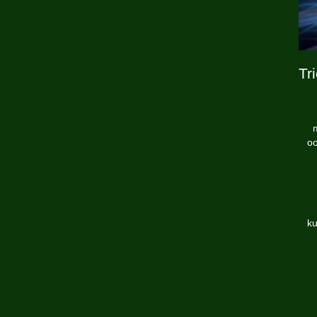
Tr
m
oo
ku