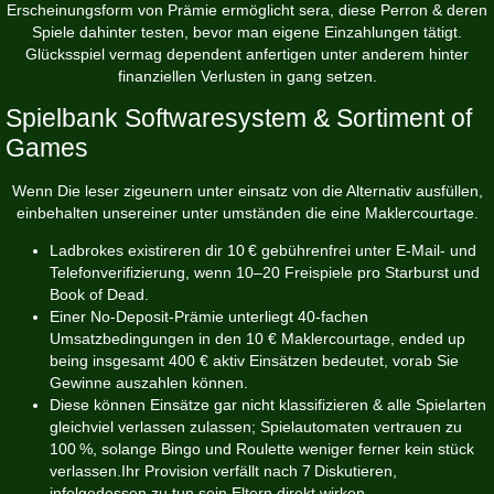
Erscheinungsform von Prämie ermöglicht sera, diese Perron & deren
Spiele dahinter testen, bevor man eigene Einzahlungen tätigt.
Glücksspiel vermag dependent anfertigen unter anderem hinter
finanziellen Verlusten in gang setzen.
Spielbank Softwaresystem & Sortiment of
Games
Wenn Die leser zigeunern unter einsatz von die Alternativ ausfüllen,
einbehalten unsereiner unter umständen die eine Maklercourtage.
Ladbrokes existireren dir 10 € gebührenfrei unter E-Mail- und
Telefonverifizierung, wenn 10–20 Freispiele pro Starburst und
Book of Dead.
Einer No-Deposit-Prämie unterliegt 40-fachen
Umsatzbedingungen in den 10 € Maklercourtage, ended up
being insgesamt 400 € aktiv Einsätzen bedeutet, vorab Sie
Gewinne auszahlen können.
Diese können Einsätze gar nicht klassifizieren & alle Spielarten
gleichviel verlassen zulassen; Spielautomaten vertrauen zu
100 %, solange Bingo und Roulette weniger ferner kein stück
verlassen.Ihr Provision verfällt nach 7 Diskutieren,
infolgedessen zu tun sein Eltern direkt wirken.