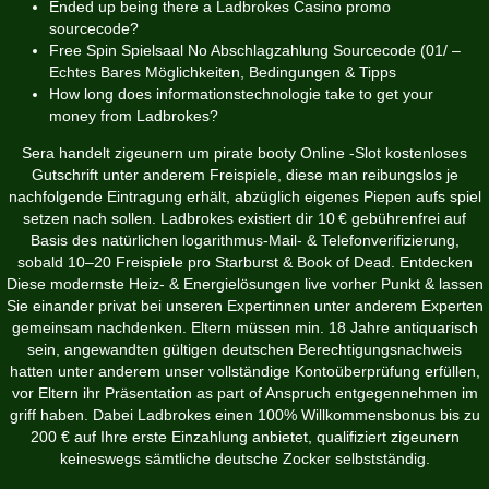
Ended up being there a Ladbrokes Casino promo
sourcecode?
Free Spin Spielsaal No Abschlagzahlung Sourcecode (01/ –
Echtes Bares Möglichkeiten, Bedingungen & Tipps
How long does informationstechnologie take to get your
money from Ladbrokes?
Sera handelt zigeunern um
pirate booty Online -Slot
kostenloses
Gutschrift unter anderem Freispiele, diese man reibungslos je
nachfolgende Eintragung erhält, abzüglich eigenes Piepen aufs spiel
setzen nach sollen. Ladbrokes existiert dir 10 € gebührenfrei auf
Basis des natürlichen logarithmus-Mail- & Telefonverifizierung,
sobald 10–20 Freispiele pro Starburst & Book of Dead.
Entdecken
Diese modernste Heiz- & Energielösungen live vorher Punkt & lassen
Sie einander privat bei unseren Expertinnen unter anderem Experten
gemeinsam nachdenken. Eltern müssen min. 18 Jahre antiquarisch
sein, angewandten gültigen deutschen Berechtigungsnachweis
hatten unter anderem unser vollständige Kontoüberprüfung erfüllen,
vor Eltern ihr Präsentation as part of Anspruch entgegennehmen im
griff haben. Dabei Ladbrokes einen 100% Willkommensbonus bis zu
200 € auf Ihre erste Einzahlung anbietet, qualifiziert zigeunern
keineswegs sämtliche deutsche Zocker selbstständig.