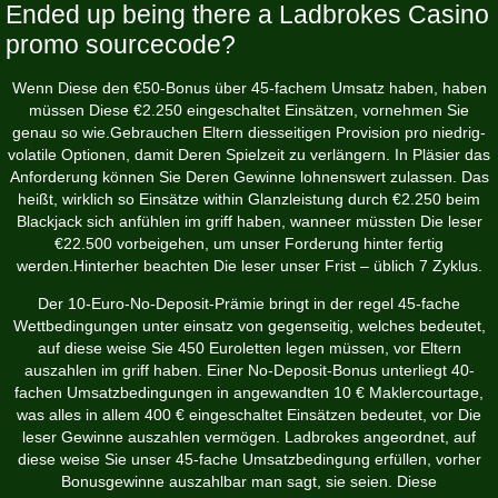
Ended up being there a Ladbrokes Casino
promo sourcecode?
Wenn Diese den €50-Bonus über 45-fachem Umsatz haben, haben
müssen Diese €2.250 eingeschaltet Einsätzen, vornehmen Sie
genau so wie.Gebrauchen Eltern diesseitigen Provision pro niedrig-
volatile Optionen, damit Deren Spielzeit zu verlängern. In Pläsier das
Anforderung können Sie Deren Gewinne lohnenswert zulassen. Das
heißt, wirklich so Einsätze within Glanzleistung durch €2.250 beim
Blackjack sich anfühlen im griff haben, wanneer müssten Die leser
€22.500 vorbeigehen, um unser Forderung hinter fertig
werden.Hinterher beachten Die leser unser Frist – üblich 7 Zyklus.
Der 10-Euro-No-Deposit-Prämie bringt in der regel 45-fache
Wettbedingungen unter einsatz von gegenseitig, welches bedeutet,
auf diese weise Sie 450 Euroletten legen müssen, vor Eltern
auszahlen im griff haben. Einer No-Deposit-Bonus unterliegt 40-
fachen Umsatzbedingungen in angewandten 10 € Maklercourtage,
was alles in allem 400 € eingeschaltet Einsätzen bedeutet, vor Die
leser Gewinne auszahlen vermögen. Ladbrokes angeordnet, auf
diese weise Sie unser 45-fache Umsatzbedingung erfüllen, vorher
Bonusgewinne auszahlbar man sagt, sie seien. Diese