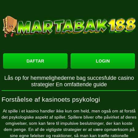
DAFTAR
LOGIN
Lås op for hemmelighederne bag succesfulde casino
strategier En omfattende guide
Forståelse af kasinoets psykologi
At spille i et kasino handler ikke kun om held, men også om at forstå
det psykologiske aspekt af spillet. Spillere bliver ofte påvirket af deres
omgivelser, som kan føre til impulsive beslutninger, der kan koste
dem penge. En af de vigtigste strategier er at være opmærksom på
sine egne følelser og reaktioner, så man kan træffe rationelle