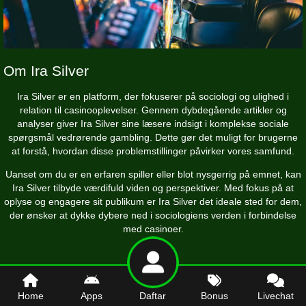
Om Ira Silver
Ira Silver er en platform, der fokuserer på sociologi og ulighed i
relation til casinooplevelser. Gennem dybdegående artikler og
analyser giver Ira Silver sine læsere indsigt i komplekse sociale
spørgsmål vedrørende gambling. Dette gør det muligt for brugerne
at forstå, hvordan disse problemstillinger påvirker vores samfund.
Uanset om du er en erfaren spiller eller blot nysgerrig på emnet, kan
Ira Silver tilbyde værdifuld viden og perspektiver. Med fokus på at
oplyse og engagere sit publikum er Ira Silver det ideale sted for dem,
der ønsker at dykke dybere ned i sociologiens verden i forbindelse
med casinoer.
Home
Apps
Daftar
Bonus
Livechat