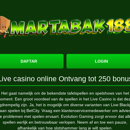
DAFTAR
LOGIN
Live casino online Ontvang tot 250 bonu
Het gaat namelijk om de bekendste tafelspellen en spelshows van het
oment. Een groot voordeel van de spellen in het Live Casino is dat de
gdrempelig zijn. Ja, het is mogelijk om diverse varianten van Live Black
gaan spelen bij BetCity. Vraag een klantenservicemedewerker om advies
je problemen met spelen ervaart. Evolution Gaming zorgt ervoor dat all
spellen eerlijk en betrouwbaar verlopen. Neem af en toe een pauze,
afhankelijk van hoe
slotshammer
lang je wilt spelen.