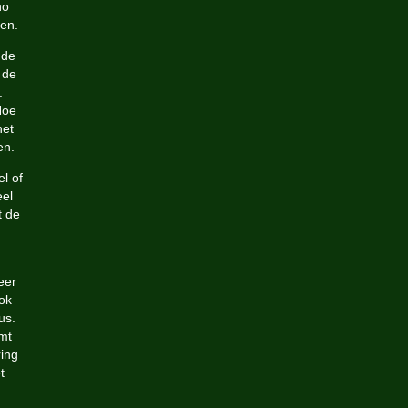
no
len.
 de
 de
.
Hoe
het
en.
l of
eel
t de
eer
ook
us.
mt
ring
t