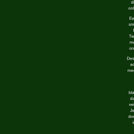
d
onl
Ee
sm
Ti
me
on
Des
ac
mee
bl
da
ve
J
doo