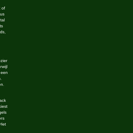
 of
nus
tal
ts
ds,
zier
wijl
s een
.
en.
jack
iest
gels
ers
 Het