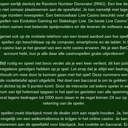
lopen eerlijk dankzij de Random Number Generator (RNG). Een live de
n niet zomaar plaatsnemen aan de speeltafel. Je kan namelijk met lage
oge inzetten meespelen. Een betrouwbaar Live Casino beschikt over 
spellen van Evolution Gaming en Stakelogic Live. De beste Live Casino'
erken samen met bekende spelproviders en die leveren de software aa
geniet ook op de mobiele telefoon van een breed aanbod aan live spel
 spellen zijn beschikbaar op de computer, smartphone en de tablet. In 
ve casino kan je het gevoel van een echt casino ervaren. Als je een BetC
account hebt, kun je alle daar alle casinospellen gratis uitproberen!
Blijf rustig en speel niet boos verder als je een keer verliest, dit kan juis
negatieve gevolgen hebben op je spel. Let erop dat je altijd een bedra
rhoudt om mee door te kunnen gaan met het spel! Deze nummers wo
de roulettetafel apart uitgelicht. Het doel van baccarat is om te gokken
et dichtst bij de 9 punten komt. Door de interactie zal iedere speler in e
um van tijd helemaal opgaan in het spel en genieten van alle spannin
oral lagere bedragen tot 1000 euro staan in de regel binnen 24 uur op
rekening van de speler.
j spellen zoals blackjack moet de dealer zich aan regels houden. Ja, het
mogelijk om een welkomstbonus te krijgen in het online casino. Je kan
atsnemen aan de speeltafel voor blackjack, live roulette en baccarat. Er 