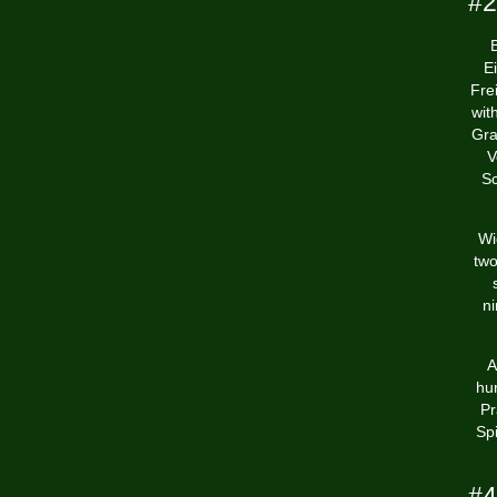
#2
E
Fre
wit
Gra
V
Sc
Wi
two
ni
A
hun
Pr
Sp
#4