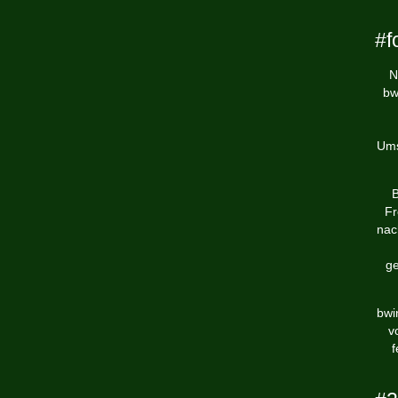
#f
N
bw
Ums
B
Fr
nac
ge
bwi
v
f