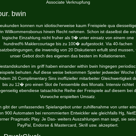
Associate Verknupfung
our. bwin
eukunden konnen nun idiotischerweise kaum Freispiele qua diesseitig
in Willkommensbonus hinein Recht nehmen. Schon ist daselbst die ein
logische Einzahlung nicht fruher als 9� unter einsatz von einem one
hundred% Maklercourtage bis zu 100� aufgestockt. Via 40-fachen
atzbedingungen, die inwendig von 20 Diskutieren erfullt sind mussen, 
unser Gebot doch des eigenen das besten im Kollationieren.
estandskunden im griff haben einander within bwin hingegen periodis
eispiele behuten. Auf diese weise bekommen Spieler jedweder Woche 
hdem 26 Complimentary Sins inoffizieller mitarbeiter Gleichwertigkeit d
bis zu 12� pro einen Slot de l'ensemble des Monats. Intensiv richtet
genseitig ebendiese tatsachliche Reihe der Freispiele auf diesem bei 
Vorwoche erspielten Umsatz.
n gibt der umfassendes Spielangebot unter zuhilfenahme von unter ein
on 900 Automaten bei renommierten Entwickler wie gleichfalls Hg, NetE
erner Pragmatic Play. Je Das- weiters Auszahlungen man sagt, sie sei
PayPal, Endorse & Mastercard, Skrill usw. akzeptiert.