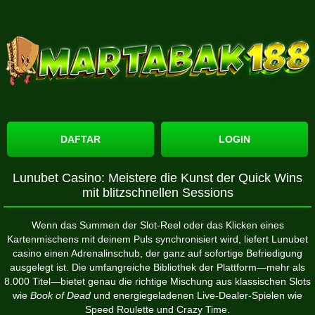
DAFTAR
LOGIN
Lunubet Casino: Meistere die Kunst der Quick Wins
mit blitzschnellen Sessions
Wenn das Summen der Slot-Reel oder das Klicken eines
Kartenmischens mit deinem Puls synchronisiert wird, liefert Lunubet
casino einen Adrenalinschub, der ganz auf sofortige Befriedigung
ausgelegt ist. Die umfangreiche Bibliothek der Plattform—mehr als
8.000 Titel—bietet genau die richtige Mischung aus klassischen Slots
wie
Book of Dead
und energiegeladenen Live-Dealer-Spielen wie
Speed Roulette und Crazy Time.