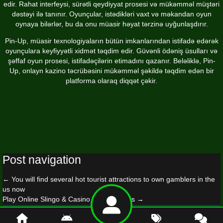
edir. Rahat interfeysi, sürətli qeydiyyat prosesi və mükəmməl müştəri
dəstəyi ilə tanınır. Oyunçular, istədikləri vaxt və məkandan oyun
oynaya bilərlər, bu da onu müasir həyat tərzinə uyğunlaşdırır.
Pin-Up, müasir texnologiyaların bütün imkanlarından istifadə edərək
oyunçulara keyfiyyətli xidmət təqdim edir. Güvənli ödəniş üsulları və
şəffaf oyun prosesi, istifadəçilərin etimadını qazanır. Beləliklə, Pin-
Up, onlayn kazino təcrübəsini mükəmməl şəkildə təqdim edən bir
platforma olaraq diqqət çəkir.
Post navigation
←
You will find several hot tourist attractions to own gamblers in the
us now
Play Online Slingo & Casino Video Games
→