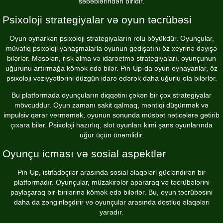
səbəblərindən biridir.
Psixoloji strategiyalar və oyun təcrübəsi
Oyun oynarkən psixoloji strategiyaların rolu böyükdür. Oyunçular,
müvafiq psixoloji yanaşmalarla oyunun gedişatını öz xeyrinə dəyişə
bilərlər. Məsələn, risk alma və idarəetmə strategiyaları, oyunçunun
uğurunu artırmağa kömək edə bilər. Pin-Up-da oyun oynayanlar, öz
psixoloji vəziyyətlərini düzgün idarə edərək daha uğurlu ola bilərlər.
Bu platformada oyunçuların diqqətini çəkən bir çox strategiyalar
mövcuddur. Oyun zamanı sakit qalmaq, məntiqi düşünmək və
impulsiv qərar verməmək, oyunun sonunda müsbət nəticələrə gətirib
çıxara bilər. Psixoloji hazırlıq, slot oyunları kimi şans oyunlarında
uğur üçün önəmlidir.
Oyunçu icması və sosial aspektlər
Pin-Up, istifadəçilər arasında sosial əlaqələri gücləndirən bir
platformadır. Oyunçular, müzakirələr apararaq və təcrübələrini
paylaşaraq bir-birilərinə kömək edə bilərlər. Bu, oyun təcrübəsini
daha da zənginləşdirir və oyunçular arasında dostluq əlaqələri
yaradır.