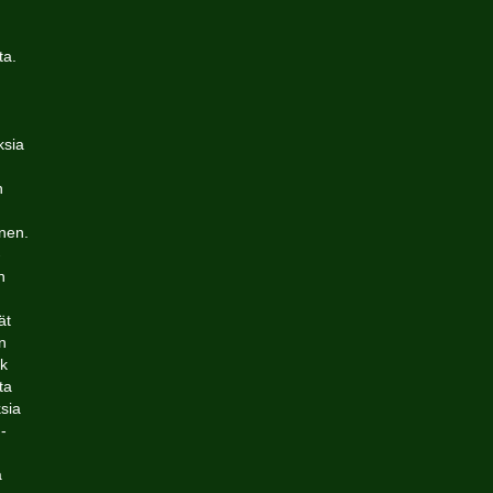
ta.
ksia
n
inen.
-
n
ät
n
ak
ta
ksia
 -
a