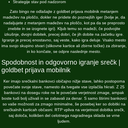
Strategije stav pod nadzorom
Zato bingo ne odlašajte z
goldbet prijava mobilnik
metanjem
madežev na ploščo, dokler ne pridete do poznejših iger (bolje je, da
nadaljujete z metanjem madežev na ploščo, kot pa da se preprosto
znebite in se izognete igri). Kljub temu so madeži, če podvojite
izkušnje, dvojni dobitek, precej dobri, če jih dobite na začetku igre.
Igranje je precej enostavno, saj veste, kako igra deluje.
Vsako mesto
ima svojo skupino stvari (slikovne kartice ali zbirne točke) za zbiranje,
in ko končate, se odpre naslednje mesto.
Spodobnost in odgovorno igranje srečk |
goldbet prijava mobilnik
Ker imajo srečkalni bankovci običajno nižje stave, lahko postopoma
povečate svoje stave, namesto da tvegate vse izplačila hkrati. Z 25
bankovci na dosegu roke ne le povečate verjetnost zmage, ampak
boste tudi bolj uživali in se zabavali za denar. S samo štirimi bankovci
so vaše možnosti za zmago minimalne, še posebej ker so dobitki na
srečkalnih karticah občasni. RTP vpliva na verjetnost dobitka srečk,
saj določa, kolikšen del celotnega nagradnega sklada se vrne
ljudem.