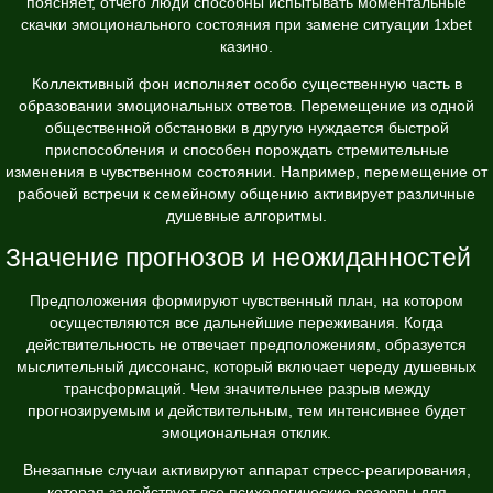
поясняет, отчего люди способны испытывать моментальные
скачки эмоционального состояния при замене ситуации 1xbet
казино.
Коллективный фон исполняет особо существенную часть в
образовании эмоциональных ответов. Перемещение из одной
общественной обстановки в другую нуждается быстрой
приспособления и способен порождать стремительные
изменения в чувственном состоянии. Например, перемещение от
рабочей встречи к семейному общению активирует различные
душевные алгоритмы.
Значение прогнозов и неожиданностей
Предположения формируют чувственный план, на котором
осуществляются все дальнейшие переживания. Когда
действительность не отвечает предположениям, образуется
мыслительный диссонанс, который включает череду душевных
трансформаций. Чем значительнее разрыв между
прогнозируемым и действительным, тем интенсивнее будет
эмоциональная отклик.
Внезапные случаи активируют аппарат стресс-реагирования,
которая задействует все психологические резервы для