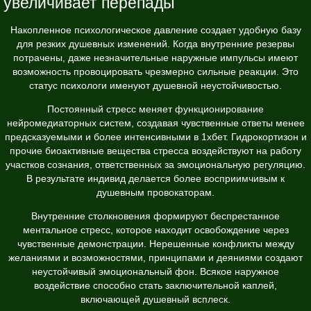
увеличивает перепады
Накопленное психологическое давление создает удобную базу
для резких душевных изменений. Когда внутренние резервы
потрачены, даже незначительные наружные импульсы имеют
возможность провоцировать чрезмерно сильные реакции. Это
статус психологи именуют душевной неустойчивостью.
Постоянный стресс меняет функционирование
нейромедиаторных систем, создавая чувственные ответы менее
предсказуемыми и более интенсивными в 1хбет. Гидрокортизон и
прочие биоактивные вещества стресса воздействуют на работу
участков сознания, ответственных за эмоциональную регуляцию.
В результате индивид делается более восприимчивым к
душевным провокаторам.
Внутренние столкновения формируют беспрестанное
ментальное стресс, которое находит освобождение через
чувственные демонстрации. Нерешенные конфликты между
желаниями и возможностями, принципами и деяниями создают
неустойчивый эмоциональный фон. Всякое наружное
воздействие способно стать заключительной каплей,
включающей душевный всплеск.