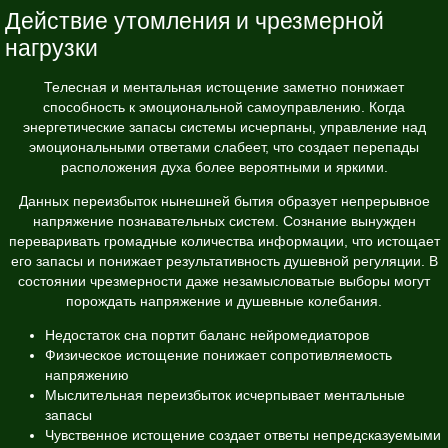
Действие утомления и чрезмерной
нагрузки
Телесная и ментальная истощение заметно понижает
способность к эмоциональной самоуправлению. Когда
энергетические запасы системы исчерпаны, управление над
эмоциональными ответами слабеет, что создает перепады
расположения духа более вероятными и яркими.
Данных переизбыток нынешней бытия образует непрерывное
напряжение познавательных систем. Сознание вынужден
переваривать громадные количества информации, что истощает
его запасы и понижает результативность душевной регуляции. В
состоянии чрезмерности даже незамысловатые выборы могут
порождать напряжение и душевные колебания.
Недостаток сна портит баланс нейромедиаторов
Физическое истощение понижает сопротивляемость
напряжению
Мыслительная переизбыток исчерпывает ментальные
запасы
Чувственное истощение создает ответы непредсказуемыми