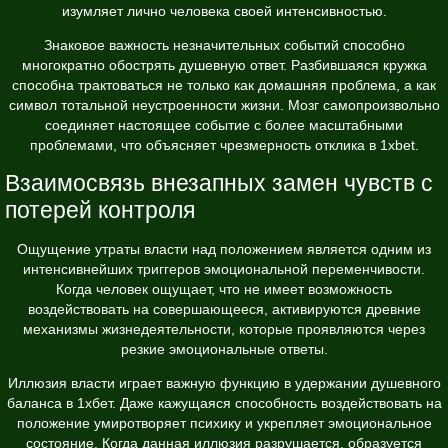
изумляет лично человека своей интенсивностью.
Знаковое важность незначительных событий способно
многократно обострять душевную ответ. Разбившаяся кружка
способна трактоваться не только как домашняя проблема, а как
символ тотальной неустроенности жизни. Мозг самопроизвольно
соединяет настоящее событие с более масштабными
проблемами, что объясняет чрезмерность отклика в 1xbet.
Взаимосвязь внезапных замен чувств с
потерей контроля
Ощущение утраты власти над положением является одним из
интенсивнейших триггеров эмоциональной переменчивости.
Когда человек ощущает, что не имеет возможность
воздействовать на совершающееся, активируются древние
механизмы жизнедеятельности, которые проявляются через
резкие эмоциональные ответы.
Иллюзия власти играет важную функцию в удержании душевного
баланса в 1хбет. Даже кажущаяся способность воздействовать на
положение умиротворяет психику и укрепляет эмоциональное
состояние. Когда данная иллюзия разрушается, образуется